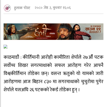
२०८० जेष्ठ ३, बुधबार १६:०६
हुलाक पोस्ट
काठमाडौ : कीर्तिमानी आरोही कामीरिता शेर्पाले २७औँ पटक
सर्वोच्च शिखर सगरमाथाको सफल आरोहण गरेर आफ्नै
विश्वकीर्तिमान तोडेका छन्। वसन्त ऋतुको यो यामको जारी
आरोहणमा आज बिहान ८ः३० मा सगरमाथाको चुचुरोमा पुगेर
शेर्पाले यसअघि २६ पटकको रेकर्ड तोडेका हुन् ।