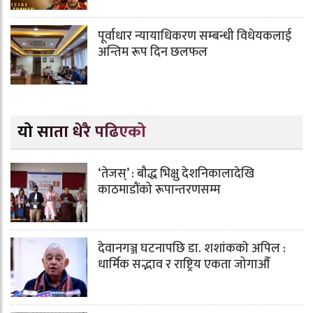
पूर्वाधार न्यायाधिकरण सम्बन्धी विधेयकलाई
अन्तिम रूप दिन छलफल
यो साता धेरै पढिएको
‘तेजस्’ : बौद्ध भिक्षु देशनिकालादेखि
काठमाडौंको रूपान्तरणसम्म
देवानगञ्ज घटनापछि डा. शशांककाे अपिल :
धार्मिक सद्भाव र राष्ट्रिय एकता जोगाऔँ