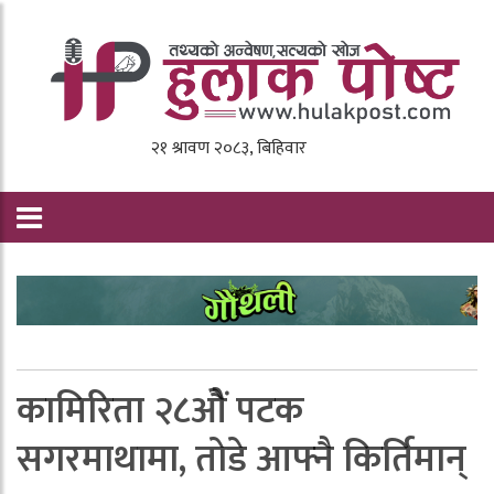
कामिरिता २८ओैं पटक
सगरमाथामा, ताेडे आफ्नै किर्तिमान्