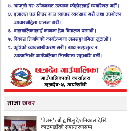
ताजा खबर
‘तेजस्’ : बौद्ध भिक्षु देशनिकालादेखि
काठमाडौंको रूपान्तरणसम्म