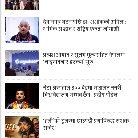
देवानगञ्ज घटनापछि डा. शशांककाे अपिल :
धार्मिक सद्भाव र राष्ट्रिय एकता जोगाऔँ
प्रत्यक्ष आयात र सुलभ मूल्यसहित नेपालमा
‘चाइनाबजार डटकम’ सुरु
गेटा अस्पताल ३०० बेडमा सञ्चालन नगरी
विश्वविद्यालय सम्भव छैन : प्रदीप पौडेल
‘हली’को ट्रेलरमा छाउपडी प्रथाविरुद्ध सशक्त
सन्देश