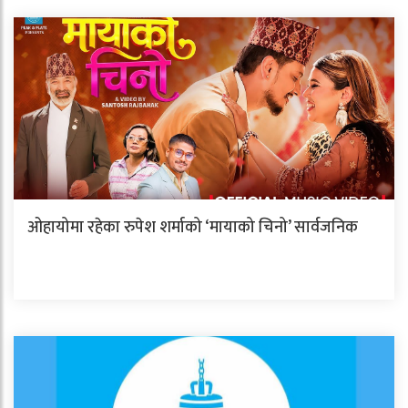
ओहायोमा रहेका रुपेश शर्माको ‘मायाको चिनो’ सार्वजनिक