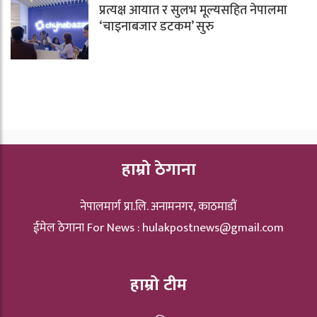
प्रत्यक्ष आयात र सुलभ मूल्यसहित नेपालमा
‘चाइनाबजार डटकम’ सुरु
हाम्रो ठेगाना
नेपालमार्ग प्रा.लि. अनामनगर, काठमाडौं
ईमेल ठेगाना For News :
hulakpostnews@gmail.com
हाम्रो टीम