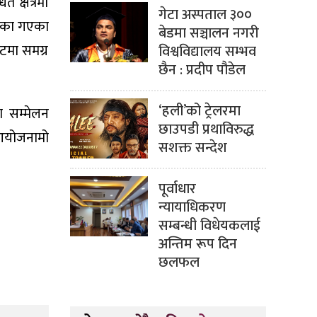
 क्षेत्रमा
गेटा अस्पताल ३००
ढाका गएका
बेडमा सञ्चालन नगरी
टमा समग्र
विश्वविद्यालय सम्भव
छैन : प्रदीप पौडेल
‘हली’को ट्रेलरमा
ा सम्मेलन
छाउपडी प्रथाविरुद्ध
 आयोजनामो
सशक्त सन्देश
पूर्वाधार
न्यायाधिकरण
सम्बन्धी विधेयकलाई
अन्तिम रूप दिन
छलफल