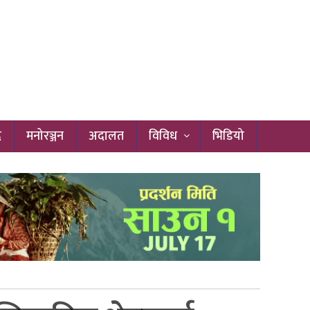
द
मनोरञ्जन
अदालत
विविध
भिडियो