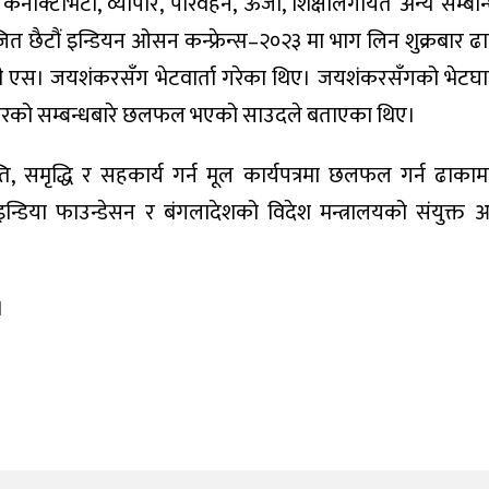
ेक्टिभिटी, व्यापार, पारवहन, ऊर्जा, शिक्षालगायत अन्य सम्बन्धित
छैटौं इन्डियन ओसन कन्फ्रेन्स–२०२३ मा भाग लिन शुक्रबार 
्षी एस। जयशंकरसँग भेटवार्ता गरेका थिए। जयशंकरसँगको भेटघा
जनस्तरको सम्बन्धबारे छलफल भएको साउदले बताएका थिए।
ति, समृद्धि र सहकार्य गर्न मूल कार्यपत्रमा छलफल गर्न ढाकाम
न्डिया फाउन्डेसन र बंगलादेशको विदेश मन्त्रालयको संयुक्त
।