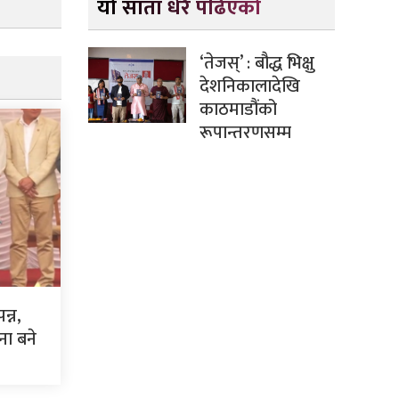
यो साता धेरै पढिएको
‘तेजस्’ : बौद्ध भिक्षु
देशनिकालादेखि
काठमाडौंको
रूपान्तरणसम्म
्न,
ना बने