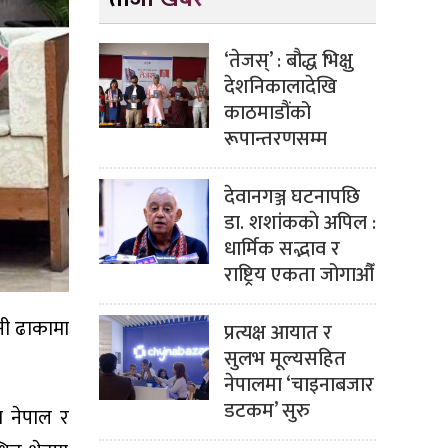
‘तेजस्’ : बौद्ध भिक्षु
देशनिकालादेखि
काठमाडौंको
रूपान्तरणसम्म
देवानगञ्ज घटनापछि
डा. शशांककाे अपिल :
धार्मिक सद्भाव र
राष्ट्रिय एकता जोगाऔँ
ानी ढाकामा
प्रत्यक्ष आयात र
सुलभ मूल्यसहित
नेपालमा ‘चाइनाबजार
डटकम’ सुरु
ा नेपाल र