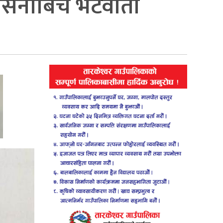
 हसिनाबिच भेटवार्ता