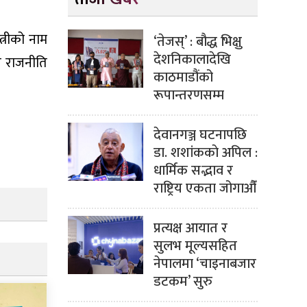
त्रीको नाम
‘तेजस्’ : बौद्ध भिक्षु
देशनिकालादेखि
ेर राजनीति
काठमाडौंको
रूपान्तरणसम्म
देवानगञ्ज घटनापछि
डा. शशांककाे अपिल :
धार्मिक सद्भाव र
राष्ट्रिय एकता जोगाऔँ
प्रत्यक्ष आयात र
सुलभ मूल्यसहित
नेपालमा ‘चाइनाबजार
डटकम’ सुरु