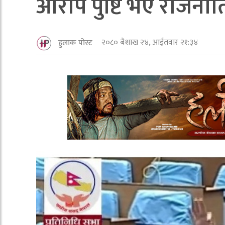
आराेप पुष्टि भए राजनी
२०८० बैशाख २४, आईतवार २१:३४
हुलाक पोस्ट