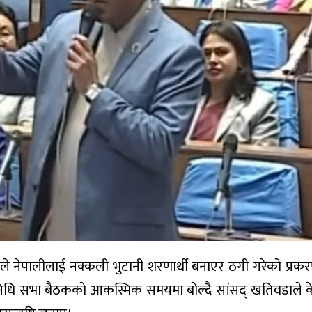
डाले नेपालीलाई नक्कली भुटानी शरणार्थी बनाएर ठगी गरेकाे प्र
िधि सभा बैठककाे आकस्मिक समयमा बाेल्दै सांसद् खतिवडाले के