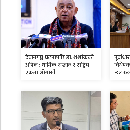
देवानगञ्ज घटनापछि डा. शशांककाे
पूर्वाध
अपिल : धार्मिक सद्भाव र राष्ट्रिय
विधेयक
एकता जोगाऔँ
छलफ