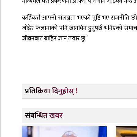
माध्यमले यस प्रकरणमा आफ्नाे पनि नाम जाेडेकाे भन्दै अ
कहिँकतै आफ्नाे संलग्नता भएकाे पुष्टि भए राजनीति छाेड
जाेडेर फलानाको पनि छानबिन हुनुपर्छ भनिएकाे समाचार
जीवनबाट बाहिर जान तयार छु ´
प्रतिक्रिया दिनुहोस् !
संबन्धित खबर