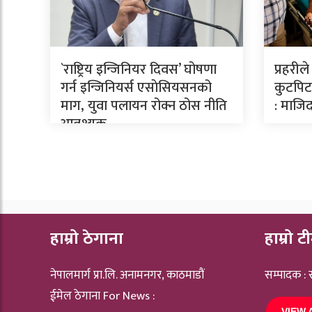
`राष्ट्रिय इन्जिनियर दिवस’ घोषणा
प्रहरील
गर्न इन्जिनियर्स एसाेसियसनको
कुटपिटव
माग, युवा पलायन रोक्न ठोस नीति
: माजिद
आवश्यक
हाम्रो ठेगाना
हाम्रो ट
नेपालमार्ग प्रा.लि. अनामनगर, काठमाडौं
सम्पादक :
ईमेल ठेगाना For News :
VIEW 