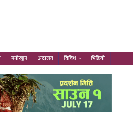
द
मनोरञ्जन
अदालत
विविध
भिडियो