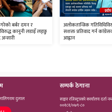
े गरेको बर्बर दमन र
अलोकतान्त्रिक गतिविधिविरु
िरुद्ध कानुनी लडाइँ लड्छु
सशक्त प्रतिवाद गर्न कांग्रे
 अन्सारी
आह्वान
ीम
सम्पर्क ठेगाना
 सालिगराम दुलाल
सञ्चार रजिस्ट्रारकाे कार्यालय दर्ता नम्
००१८१/०७९-८०
ALL