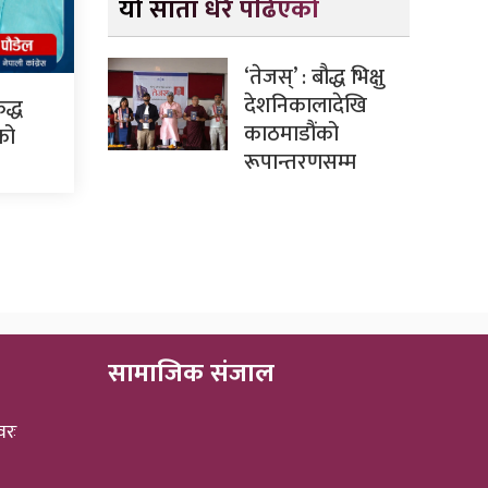
यो साता धेरै पढिएको
‘तेजस्’ : बौद्ध भिक्षु
देशनिकालादेखि
द्ध
काठमाडौंको
सको
रूपान्तरणसम्म
सामाजिक संजाल
वरः