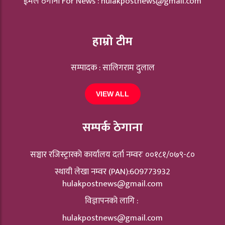
ईमेल ठेगाना For News :
hulakpostnews@gmail.com
हाम्रो टीम
सम्पादक : सालिगराम दुलाल
VIEW ALL
सम्पर्क ठेगाना
सञ्चार रजिस्ट्रारकाे कार्यालय दर्ता नम्वरः ००१८१/०७९-८०
स्थायी लेखा नम्वर (PAN):609773932
hulakpostnews@gmail.com
विज्ञापनको लागि :
hulakpostnews@gmail.com