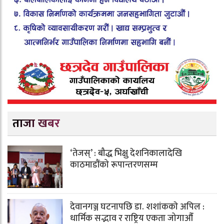
ताजा खबर
‘तेजस्’ : बौद्ध भिक्षु देशनिकालादेखि
काठमाडौंको रूपान्तरणसम्म
देवानगञ्ज घटनापछि डा. शशांककाे अपिल :
धार्मिक सद्भाव र राष्ट्रिय एकता जोगाऔँ