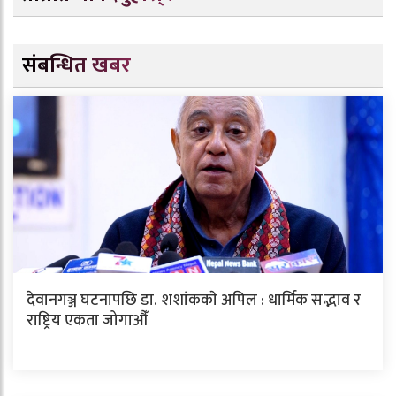
संबन्धित खबर
देवानगञ्ज घटनापछि डा. शशांककाे अपिल : धार्मिक सद्भाव र
राष्ट्रिय एकता जोगाऔँ