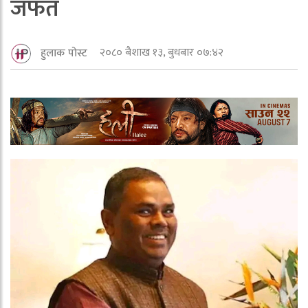
जफत
२०८० बैशाख १३, बुधबार ०७:४२
हुलाक पोस्ट