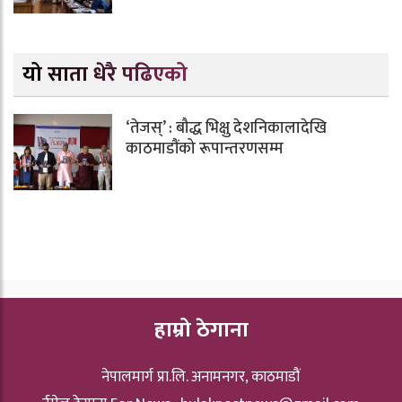
यो साता धेरै पढिएको
‘तेजस्’ : बौद्ध भिक्षु देशनिकालादेखि
काठमाडौंको रूपान्तरणसम्म
हाम्रो ठेगाना
नेपालमार्ग प्रा.लि. अनामनगर, काठमाडौं