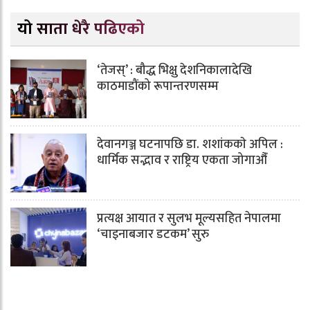
यो साता धेरै पढिएको
‘तेजस्’ : बौद्ध भिक्षु देशनिकालादेखि
काठमाडौंको रूपान्तरणसम्म
देवानगञ्ज घटनापछि डा. शशांककाे अपिल :
धार्मिक सद्भाव र राष्ट्रिय एकता जोगाऔँ
प्रत्यक्ष आयात र सुलभ मूल्यसहित नेपालमा
‘चाइनाबजार डटकम’ सुरु