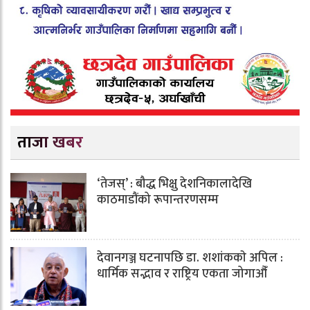
ताजा खबर
‘तेजस्’ : बौद्ध भिक्षु देशनिकालादेखि
काठमाडौंको रूपान्तरणसम्म
देवानगञ्ज घटनापछि डा. शशांककाे अपिल :
धार्मिक सद्भाव र राष्ट्रिय एकता जोगाऔँ