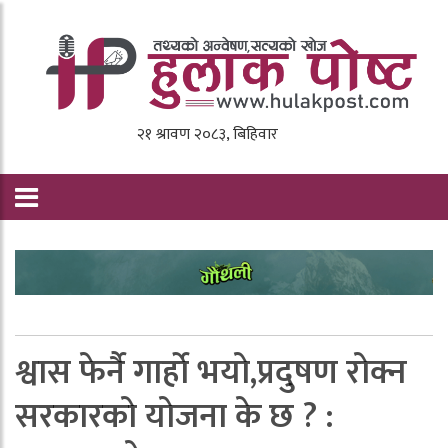
श्वास फेर्नै गार्हाे भयाे,प्रदुषण राेक्न
सरकारकाे याेजना के छ ? :