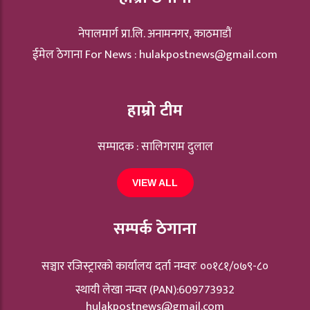
नेपालमार्ग प्रा.लि. अनामनगर, काठमाडौं
ईमेल ठेगाना For News :
hulakpostnews@gmail.com
हाम्रो टीम
सम्पादक : सालिगराम दुलाल
VIEW ALL
सम्पर्क ठेगाना
सञ्चार रजिस्ट्रारकाे कार्यालय दर्ता नम्वरः ००१८१/०७९-८०
स्थायी लेखा नम्वर (PAN):609773932
hulakpostnews@gmail.com