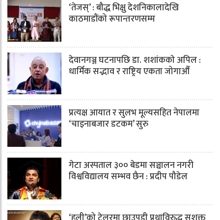
‘तेजस्’ : बौद्ध भिक्षु देशनिकालादेखि
काठमाडौंको रूपान्तरणसम्म
देवानगञ्ज घटनापछि डा. शशांककाे अपिल :
धार्मिक सद्भाव र राष्ट्रिय एकता जोगाऔँ
प्रत्यक्ष आयात र सुलभ मूल्यसहित नेपालमा
‘चाइनाबजार डटकम’ सुरु
गेटा अस्पताल ३०० बेडमा सञ्चालन नगरी
विश्वविद्यालय सम्भव छैन : प्रदीप पौडेल
‘हली’को ट्रेलरमा छाउपडी प्रथाविरुद्ध सशक्त