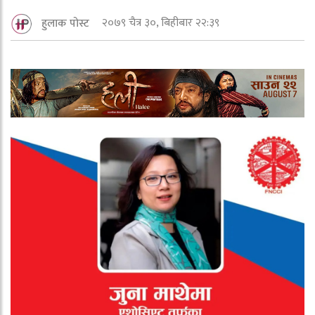
२०७९ चैत्र ३०, बिहीबार २२:३९
हुलाक पोस्ट