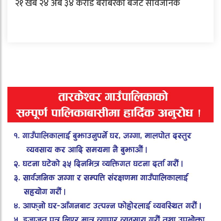
२१ खर्ब २४ अर्ब ३४ करोड बराबरको बजेट सार्वजनिक