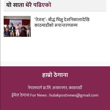
यो साता धेरै पढिएको
‘तेजस्’ : बौद्ध भिक्षु देशनिकालादेखि
काठमाडौंको रूपान्तरणसम्म
हाम्रो ठेगाना
नेपालमार्ग प्रा.लि. अनामनगर, काठमाडौं
ईमेल ठेगाना For News :
hulakpostnews@gmail.com