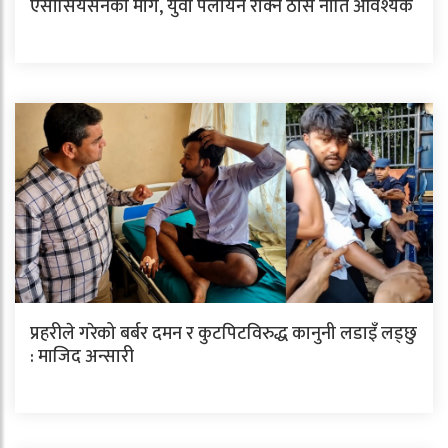
एसाेसियसनको माग, युवा पलायन रोक्न ठोस नीति आवश्यक
प्रहरीले गरेको बर्बर दमन र कुटपिटविरुद्ध कानुनी लडाइँ लड्छु
: माजिद अन्सारी