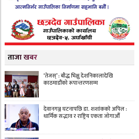
ताजा खबर
‘तेजस्’ : बौद्ध भिक्षु देशनिकालादेखि
काठमाडौंको रूपान्तरणसम्म
देवानगञ्ज घटनापछि डा. शशांककाे अपिल :
धार्मिक सद्भाव र राष्ट्रिय एकता जोगाऔँ