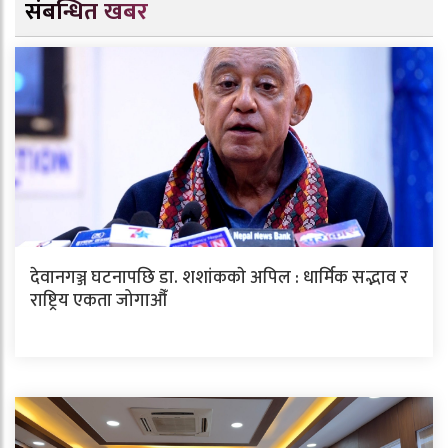
संबन्धित खबर
देवानगञ्ज घटनापछि डा. शशांककाे अपिल : धार्मिक सद्भाव र
राष्ट्रिय एकता जोगाऔँ