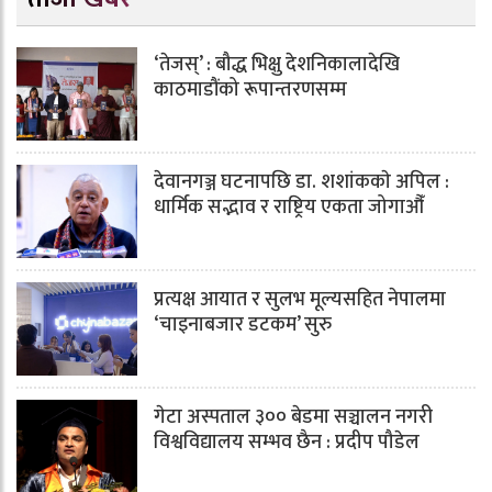
‘तेजस्’ : बौद्ध भिक्षु देशनिकालादेखि
काठमाडौंको रूपान्तरणसम्म
देवानगञ्ज घटनापछि डा. शशांककाे अपिल :
धार्मिक सद्भाव र राष्ट्रिय एकता जोगाऔँ
प्रत्यक्ष आयात र सुलभ मूल्यसहित नेपालमा
‘चाइनाबजार डटकम’ सुरु
गेटा अस्पताल ३०० बेडमा सञ्चालन नगरी
विश्वविद्यालय सम्भव छैन : प्रदीप पौडेल