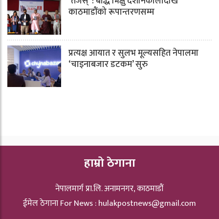
‘तेजस्’ : बौद्ध भिक्षु देशनिकालादेखि
काठमाडौंको रूपान्तरणसम्म
प्रत्यक्ष आयात र सुलभ मूल्यसहित नेपालमा
‘चाइनाबजार डटकम’ सुरु
हाम्रो ठेगाना
नेपालमार्ग प्रा.लि. अनामनगर, काठमाडौं
ईमेल ठेगाना For News :
hulakpostnews@gmail.com