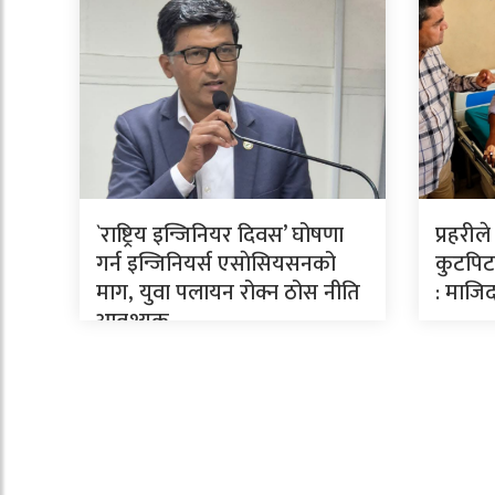
`राष्ट्रिय इन्जिनियर दिवस’ घोषणा
प्रहरील
गर्न इन्जिनियर्स एसाेसियसनको
कुटपिटव
माग, युवा पलायन रोक्न ठोस नीति
: माजिद
आवश्यक