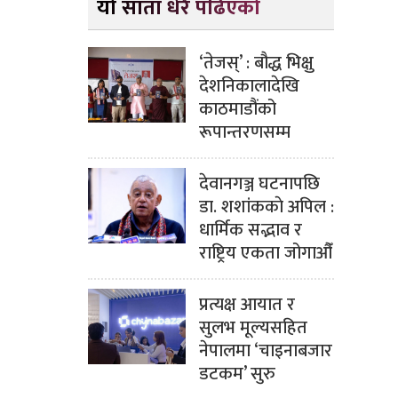
यो साता धेरै पढिएको
‘तेजस्’ : बौद्ध भिक्षु
देशनिकालादेखि
काठमाडौंको
रूपान्तरणसम्म
देवानगञ्ज घटनापछि
डा. शशांककाे अपिल :
धार्मिक सद्भाव र
राष्ट्रिय एकता जोगाऔँ
प्रत्यक्ष आयात र
सुलभ मूल्यसहित
नेपालमा ‘चाइनाबजार
डटकम’ सुरु