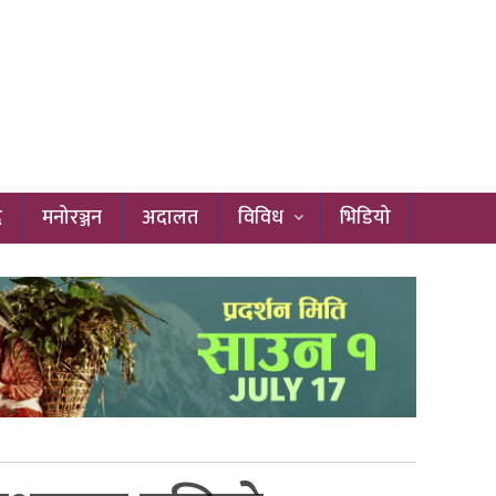
द
मनोरञ्जन
अदालत
विविध
भिडियो