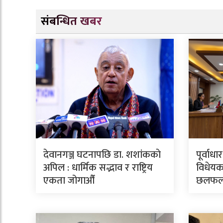
संबन्धित खबर
देवानगञ्ज घटनापछि डा. शशांककाे
पूर्वाध
अपिल : धार्मिक सद्भाव र राष्ट्रिय
विधेयक
एकता जोगाऔँ
छलफ