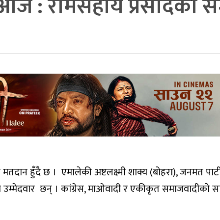
चन आज : रामसहाय प्रसादकाे 
तदान हुँदै छ । एमालेकी अष्टलक्ष्मी शाक्य (बोहरा), जनमत पार्
 उम्मेदवार छन् । कांग्रेस, माओवादी र एकीकृत समाजवादीकाे 