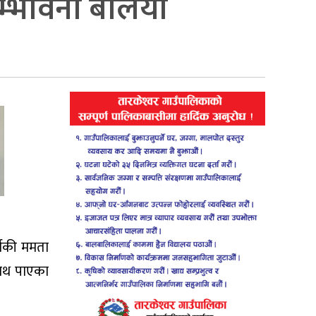
सम्भावना बलियाे
टीकी ममता
साथ पाएका