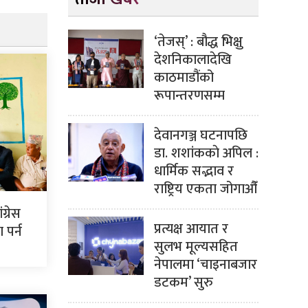
‘तेजस्’ : बौद्ध भिक्षु
देशनिकालादेखि
काठमाडौंको
रूपान्तरणसम्म
देवानगञ्ज घटनापछि
डा. शशांककाे अपिल :
धार्मिक सद्भाव र
राष्ट्रिय एकता जोगाऔँ
ग्रेस
प्रत्यक्ष आयात र
पर्न
सुलभ मूल्यसहित
नेपालमा ‘चाइनाबजार
डटकम’ सुरु