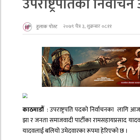
उपराष्ट्रपतिकाे निर्वा
२०७९ चैत्र ३, शुक्रबार ०८:११
हुलाक पोस्ट
काठमाडौँ
: उपराष्ट्रपति पदको निर्वाचनका लागि आज म
झा र जनता समाजवादी पार्टीका रामसहायप्रसाद यादव
यादवलाई बलियाे उमेदवारका रूपमा हेरिएकाे छ ।