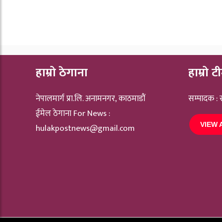
हाम्रो ठेगाना
हाम्रो ट
नेपालमार्ग प्रा.लि. अनामनगर, काठमाडौं
सम्पादक :
ईमेल ठेगाना For News :
VIEW 
hulakpostnews@gmail.com