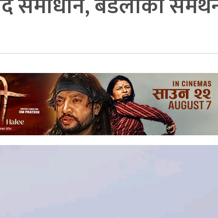
िवाद समाधान, बडैलाकाे समर