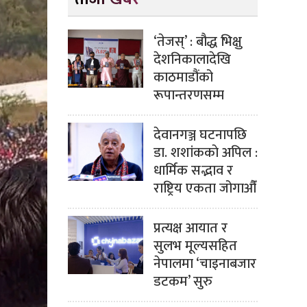
‘तेजस्’ : बौद्ध भिक्षु
देशनिकालादेखि
काठमाडौंको
रूपान्तरणसम्म
देवानगञ्ज घटनापछि
डा. शशांककाे अपिल :
धार्मिक सद्भाव र
राष्ट्रिय एकता जोगाऔँ
प्रत्यक्ष आयात र
सुलभ मूल्यसहित
नेपालमा ‘चाइनाबजार
डटकम’ सुरु