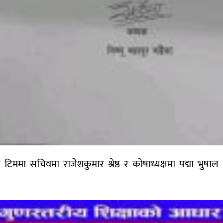
ो टिममा सचिवमा राजेेशकुमार श्रेष्ठ र काेषाध्यक्षमा पद्मा भुषा