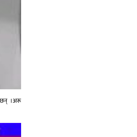
ल छन् ।अरू