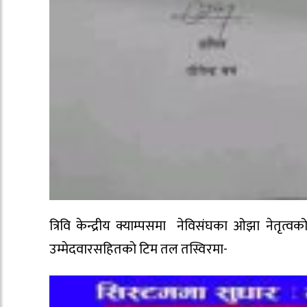
त्रिवि केन्द्रीय क्याम्पसमा नेविसंघका ओझा नेतृत्वक
उम्मेदवारसहितकाे टिम तल तस्विरमा-