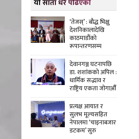
यो साता धेरै पढिएको
‘तेजस्’ : बौद्ध भिक्षु
देशनिकालादेखि
काठमाडौंको
रूपान्तरणसम्म
देवानगञ्ज घटनापछि
डा. शशांककाे अपिल :
धार्मिक सद्भाव र
राष्ट्रिय एकता जोगाऔँ
प्रत्यक्ष आयात र
सुलभ मूल्यसहित
नेपालमा ‘चाइनाबजार
डटकम’ सुरु