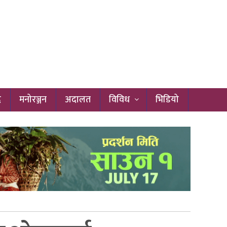
द
मनोरञ्जन
अदालत
विविध
भिडियो