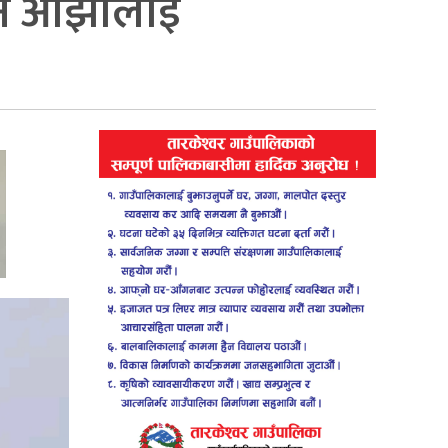
्थन ओझालाई