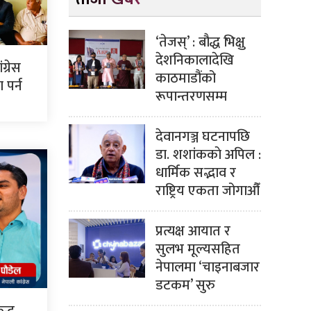
‘तेजस्’ : बौद्ध भिक्षु
देशनिकालादेखि
ग्रेस
काठमाडौंको
पर्न
रूपान्तरणसम्म
देवानगञ्ज घटनापछि
डा. शशांककाे अपिल :
धार्मिक सद्भाव र
राष्ट्रिय एकता जोगाऔँ
प्रत्यक्ष आयात र
सुलभ मूल्यसहित
नेपालमा ‘चाइनाबजार
डटकम’ सुरु
द्ध