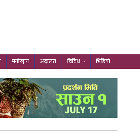
द
मनोरञ्जन
अदालत
विविध
भिडियो