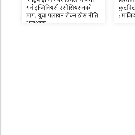
गर्न इन्जिनियर्स एसाेसियसनको
कुटपिटव
माग, युवा पलायन रोक्न ठोस नीति
: माजिद
आवश्यक