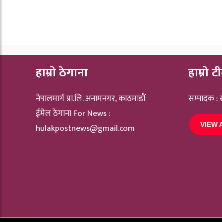
हाम्रो ठेगाना
हाम्रो ट
नेपालमार्ग प्रा.लि. अनामनगर, काठमाडौं
सम्पादक :
ईमेल ठेगाना For News :
VIEW 
hulakpostnews@gmail.com