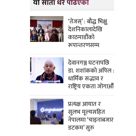
यो साता धेरै पढिएको
‘तेजस्’ : बौद्ध भिक्षु
देशनिकालादेखि
काठमाडौंको
रूपान्तरणसम्म
देवानगञ्ज घटनापछि
डा. शशांककाे अपिल :
धार्मिक सद्भाव र
राष्ट्रिय एकता जोगाऔँ
प्रत्यक्ष आयात र
सुलभ मूल्यसहित
नेपालमा ‘चाइनाबजार
डटकम’ सुरु