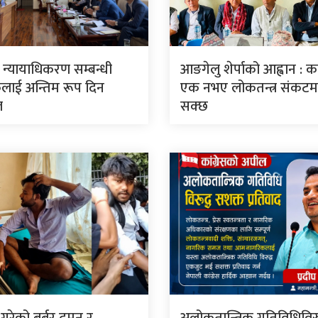
ार न्यायाधिकरण सम्बन्धी
आङगेलु शेर्पाको आह्वान : कां
लाई अन्तिम रूप दिन
एक नभए लोकतन्त्र संकटमा 
ल
सक्छ
े गरेको बर्बर दमन र
अलोकतान्त्रिक गतिविधिविरु