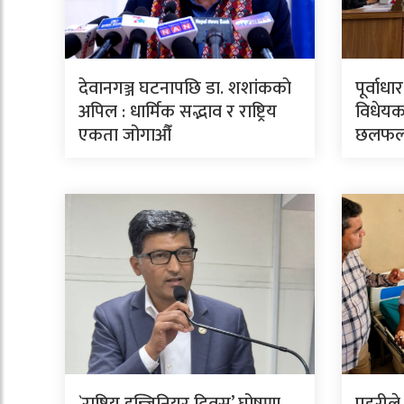
देवानगञ्ज घटनापछि डा. शशांककाे
पूर्वाध
अपिल : धार्मिक सद्भाव र राष्ट्रिय
विधेयक
एकता जोगाऔँ
छलफ
`राष्ट्रिय इन्जिनियर दिवस’ घोषणा
प्रहरील