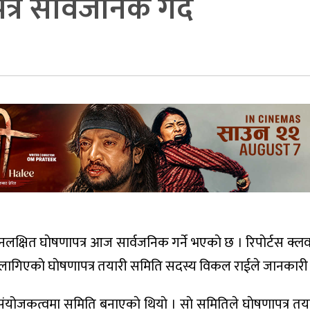
र सार्वजनिक गर्दै
युनियनलक्षित घाेषणापत्र आज सार्वजनिक गर्ने भएकाे छ । रिपाेर्टस क्ल
गर्न लागिएकाे घाेषणापत्र तयारी समिति सदस्य विकल राईले जानकारी
 संयोजकत्वमा समिति बनाएकाे थियाे । साे समितिले घाेषणापत्र त