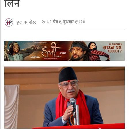
लिने
२०७९ चैत्र १, बुधबार १४:१४
हुलाक पोस्ट