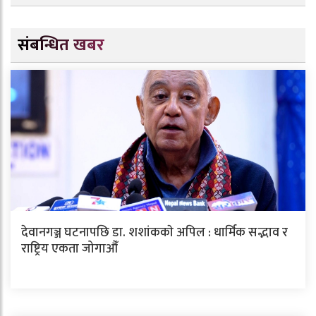
संबन्धित खबर
देवानगञ्ज घटनापछि डा. शशांककाे अपिल : धार्मिक सद्भाव र
राष्ट्रिय एकता जोगाऔँ