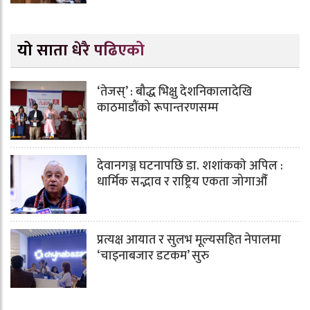
यो साता धेरै पढिएको
‘तेजस्’ : बौद्ध भिक्षु देशनिकालादेखि
काठमाडौंको रूपान्तरणसम्म
देवानगञ्ज घटनापछि डा. शशांककाे अपिल :
धार्मिक सद्भाव र राष्ट्रिय एकता जोगाऔँ
प्रत्यक्ष आयात र सुलभ मूल्यसहित नेपालमा
‘चाइनाबजार डटकम’ सुरु