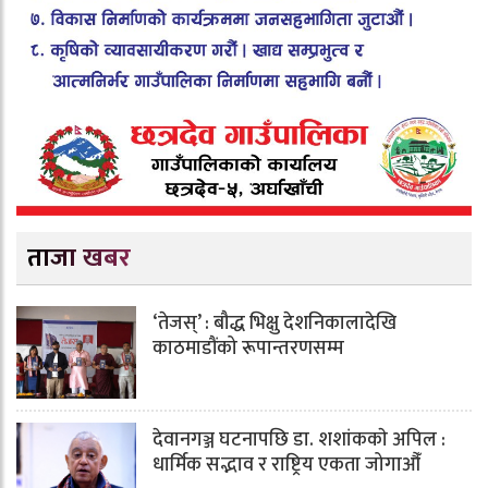
ताजा खबर
‘तेजस्’ : बौद्ध भिक्षु देशनिकालादेखि
काठमाडौंको रूपान्तरणसम्म
देवानगञ्ज घटनापछि डा. शशांककाे अपिल :
धार्मिक सद्भाव र राष्ट्रिय एकता जोगाऔँ