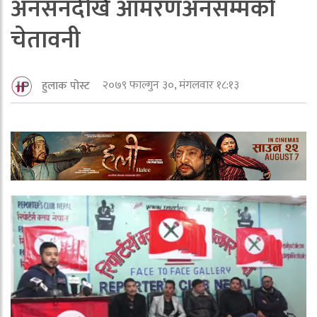
अनसनदेखि आमरणअनसम्मकाे
चेतावनी
२०७९ फाल्गुन ३०, मंगलवार १८:१३
हुलाक पोस्ट