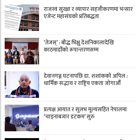
राजस्व सुरक्षा र व्यापार सहजीकरणमा भन्सार
एजेन्ट महासंघको प्रतिबद्धता
‘तेजस्’ : बौद्ध भिक्षु देशनिकालादेखि
काठमाडौंको रूपान्तरणसम्म
देवानगञ्ज घटनापछि डा. शशांककाे अपिल :
धार्मिक सद्भाव र राष्ट्रिय एकता जोगाऔँ
प्रत्यक्ष आयात र सुलभ मूल्यसहित नेपालमा
‘चाइनाबजार डटकम’ सुरु