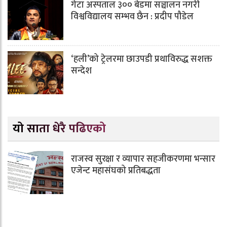
गेटा अस्पताल ३०० बेडमा सञ्चालन नगरी
विश्वविद्यालय सम्भव छैन : प्रदीप पौडेल
‘हली’को ट्रेलरमा छाउपडी प्रथाविरुद्ध सशक्त
सन्देश
यो साता धेरै पढिएको
राजस्व सुरक्षा र व्यापार सहजीकरणमा भन्सार
एजेन्ट महासंघको प्रतिबद्धता