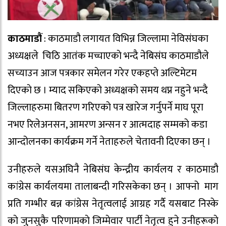
काठमाडौं
: काठमाडौ लगायत विभिन्न जिल्लामा नेविसंघका
अध्यक्षले चिठि आतंक मच्चाएकाे भन्दै नेबिसंघ काठमाडौले
सच्याउन आज पत्रकार समेलन गरेर एकहप्ते अल्टिमेटम
दिएकाे छ । म्याद सकिएकाे अध्यक्षकाे समय थप्न नहुने भन्दै
जिल्लाहरुमा बितरण गरिएकाे पत्र खारेज गर्नुपर्ने माघ पूरा
नभए रिलेअनसन, आमरण अन्सन र आत्मदाह सम्मकाे कडा
आन्दोलनका कार्यक्रम गर्ने नेताहरुले चेतावनी दिएका छन् ।
उनीहरुले यसअघिनै नेबिसंघ केन्द्रीय कार्यलय र काठमाडौ
कांग्रेस कार्यलयमा तालाबन्दी गरिसकेका छन् । आफ्नो माग
प्रति गम्भीर बन्न कांग्रेस नेतृत्वलाई आग्रह गर्दै यसबाट निस्के
काे जुनसुकै परिणामकाे जिम्मेवार पार्टी नेतृत्व हुने उनीहरूकाे