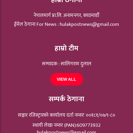
नेपालमार्ग प्रा.लि. अनामनगर, काठमाडौं
ईमेल ठेगाना For News :
hulakpostnews@gmail.com
हाम्रो टीम
सम्पादक : सालिगराम दुलाल
VIEW ALL
सम्पर्क ठेगाना
सञ्चार रजिस्ट्रारकाे कार्यालय दर्ता नम्वरः ००१८१/०७९-८०
स्थायी लेखा नम्वर (PAN):609773932
hulakpostnews@gmail.com