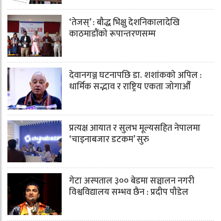
‘तेजस्’ : बौद्ध भिक्षु देशनिकालादेखि
काठमाडौंको रूपान्तरणसम्म
देवानगञ्ज घटनापछि डा. शशांककाे अपिल :
धार्मिक सद्भाव र राष्ट्रिय एकता जोगाऔँ
प्रत्यक्ष आयात र सुलभ मूल्यसहित नेपालमा
‘चाइनाबजार डटकम’ सुरु
गेटा अस्पताल ३०० बेडमा सञ्चालन नगरी
विश्वविद्यालय सम्भव छैन : प्रदीप पौडेल