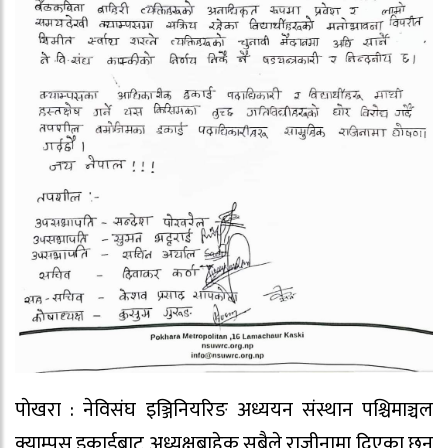
पाेखरा : नेविसंघ इञ्जिनियरिङ अध्ययन संस्थान पश्चिमाञ्चल
क्याम्पस इकाईबाट अध्यक्षबाहेक सबैले राजीनामा दिएका छन्