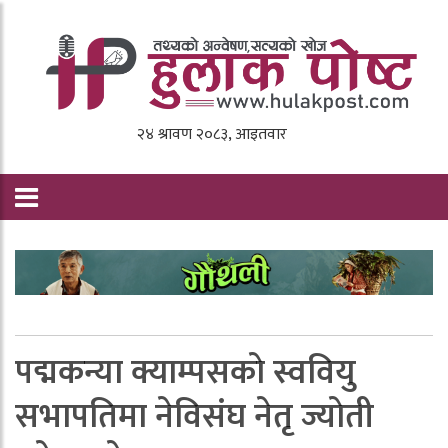
पद्मकन्या क्याम्पसकाे स्ववियु
सभापतिमा नेविसंघ नेतृ ज्याेती