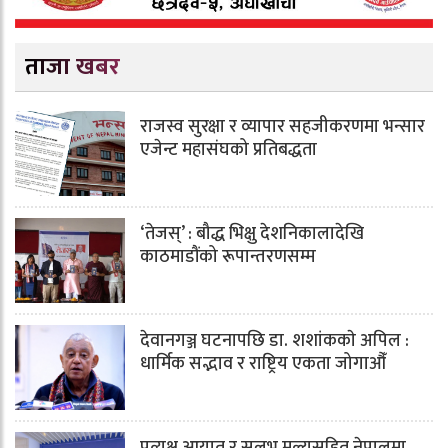
ताजा खबर
राजस्व सुरक्षा र व्यापार सहजीकरणमा भन्सार
एजेन्ट महासंघको प्रतिबद्धता
‘तेजस्’ : बौद्ध भिक्षु देशनिकालादेखि
काठमाडौंको रूपान्तरणसम्म
देवानगञ्ज घटनापछि डा. शशांककाे अपिल :
धार्मिक सद्भाव र राष्ट्रिय एकता जोगाऔँ