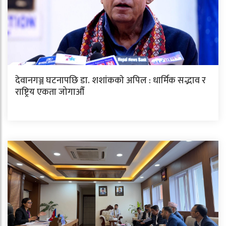
देवानगञ्ज घटनापछि डा. शशांककाे अपिल : धार्मिक सद्भाव र
राष्ट्रिय एकता जोगाऔँ