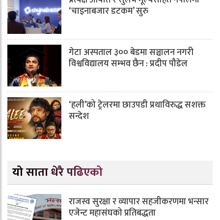
प्रत्यक्ष आयात र सुलभ मूल्यसहित नेपालमा
‘चाइनाबजार डटकम’ सुरु
गेटा अस्पताल ३०० बेडमा सञ्चालन नगरी
विश्वविद्यालय सम्भव छैन : प्रदीप पौडेल
‘हली’को ट्रेलरमा छाउपडी प्रथाविरुद्ध सशक्त
सन्देश
यो साता धेरै पढिएको
राजस्व सुरक्षा र व्यापार सहजीकरणमा भन्सार
एजेन्ट महासंघको प्रतिबद्धता