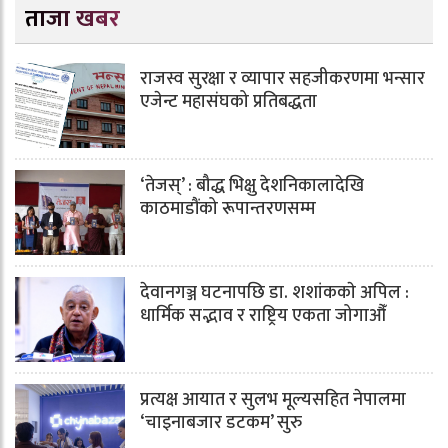
ताजा खबर
राजस्व सुरक्षा र व्यापार सहजीकरणमा भन्सार
एजेन्ट महासंघको प्रतिबद्धता
‘तेजस्’ : बौद्ध भिक्षु देशनिकालादेखि
काठमाडौंको रूपान्तरणसम्म
देवानगञ्ज घटनापछि डा. शशांककाे अपिल :
धार्मिक सद्भाव र राष्ट्रिय एकता जोगाऔँ
प्रत्यक्ष आयात र सुलभ मूल्यसहित नेपालमा
‘चाइनाबजार डटकम’ सुरु