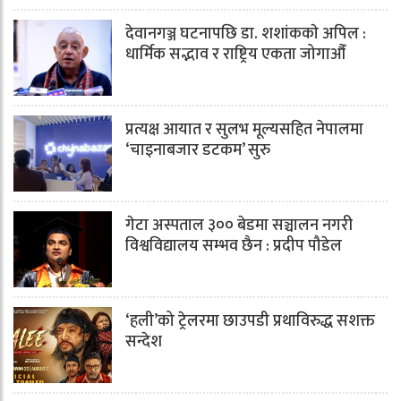
देवानगञ्ज घटनापछि डा. शशांककाे अपिल :
धार्मिक सद्भाव र राष्ट्रिय एकता जोगाऔँ
प्रत्यक्ष आयात र सुलभ मूल्यसहित नेपालमा
‘चाइनाबजार डटकम’ सुरु
गेटा अस्पताल ३०० बेडमा सञ्चालन नगरी
विश्वविद्यालय सम्भव छैन : प्रदीप पौडेल
‘हली’को ट्रेलरमा छाउपडी प्रथाविरुद्ध सशक्त
सन्देश