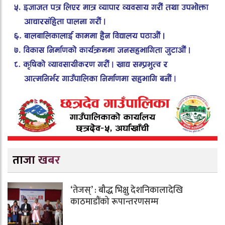
ताजा खबर
‘तेजस्’ : बौद्ध भिक्षु देशनिकालादेखि
काठमाडौंको रूपान्तरणसम्म