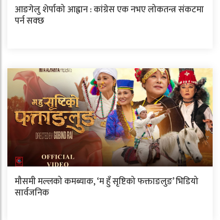
आङगेलु शेर्पाको आह्वान : कांग्रेस एक नभए लोकतन्त्र संकटमा
पर्न सक्छ
मौसमी मल्लको कमब्याक, ‘म हुँ सृष्टिको फक्ताङलुङ’ भिडियो
सार्वजनिक