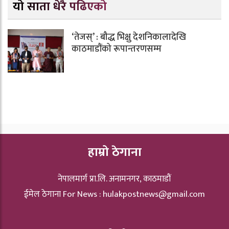
यो साता धेरै पढिएको
‘तेजस्’ : बौद्ध भिक्षु देशनिकालादेखि
काठमाडौंको रूपान्तरणसम्म
हाम्रो ठेगाना
नेपालमार्ग प्रा.लि. अनामनगर, काठमाडौं
ईमेल ठेगाना For News :
hulakpostnews@gmail.com