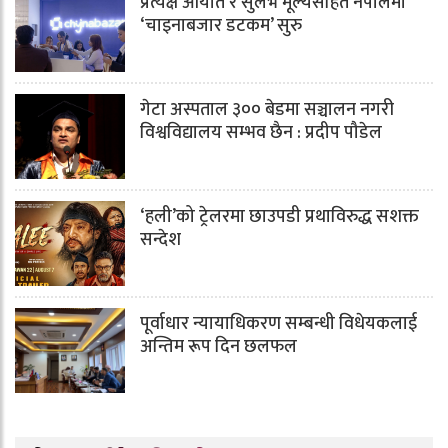
प्रत्यक्ष आयात र सुलभ मूल्यसहित नेपालमा
‘चाइनाबजार डटकम’ सुरु
गेटा अस्पताल ३०० बेडमा सञ्चालन नगरी
विश्वविद्यालय सम्भव छैन : प्रदीप पौडेल
‘हली’को ट्रेलरमा छाउपडी प्रथाविरुद्ध सशक्त
सन्देश
पूर्वाधार न्यायाधिकरण सम्बन्धी विधेयकलाई
अन्तिम रूप दिन छलफल