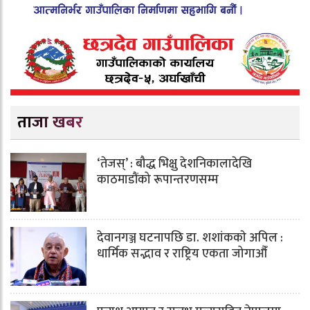
ताजा खबर
‘तेजस्’ : बौद्ध भिक्षु देशनिकालादेखि
काठमाडौंको रूपान्तरणसम्म
देवानगञ्ज घटनापछि डा. शशांककाे अपिल :
धार्मिक सद्भाव र राष्ट्रिय एकता जोगाऔँ