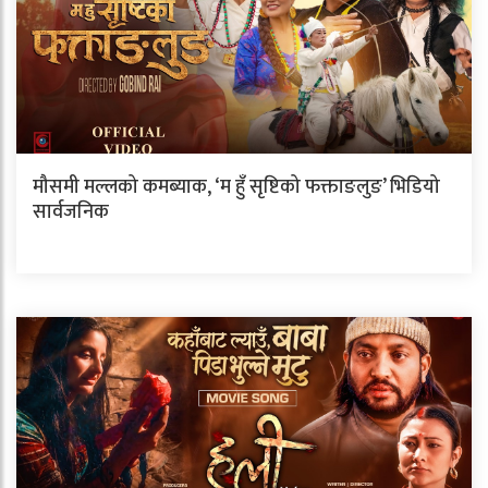
मौसमी मल्लको कमब्याक, ‘म हुँ सृष्टिको फक्ताङलुङ’ भिडियो
सार्वजनिक