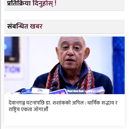
प्रतिक्रिया दिनुहोस् !
संबन्धित खबर
देवानगञ्ज घटनापछि डा. शशांककाे अपिल : धार्मिक सद्भाव र
राष्ट्रिय एकता जोगाऔँ