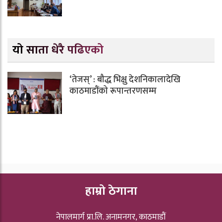
यो साता धेरै पढिएको
‘तेजस्’ : बौद्ध भिक्षु देशनिकालादेखि
काठमाडौंको रूपान्तरणसम्म
हाम्रो ठेगाना
नेपालमार्ग प्रा.लि. अनामनगर, काठमाडौं