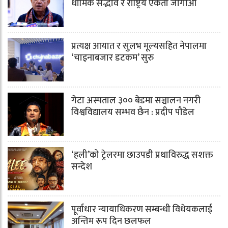
धार्मिक सद्भाव र राष्ट्रिय एकता जोगाऔँ
प्रत्यक्ष आयात र सुलभ मूल्यसहित नेपालमा
‘चाइनाबजार डटकम’ सुरु
गेटा अस्पताल ३०० बेडमा सञ्चालन नगरी
विश्वविद्यालय सम्भव छैन : प्रदीप पौडेल
‘हली’को ट्रेलरमा छाउपडी प्रथाविरुद्ध सशक्त
सन्देश
पूर्वाधार न्यायाधिकरण सम्बन्धी विधेयकलाई
अन्तिम रूप दिन छलफल