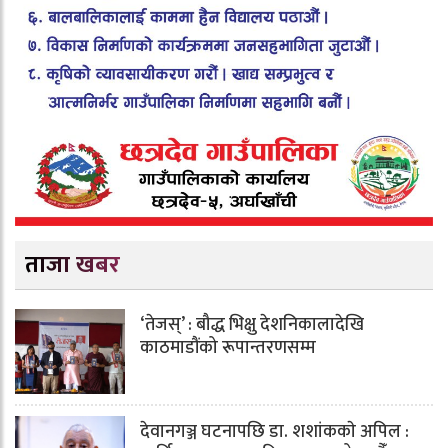
ताजा खबर
‘तेजस्’ : बौद्ध भिक्षु देशनिकालादेखि
काठमाडौंको रूपान्तरणसम्म
देवानगञ्ज घटनापछि डा. शशांककाे अपिल :