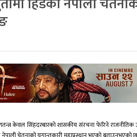
भुतामा हिँडेको नेपाली चेतना
ूङ
गणतन्त्र केवल सिंहदरबारको शासकीय संरचना फेरिने राजनीतिक उत
ो नेपाली चेतनाको युगान्तकारी महाप्रस्थान भएको बताउनुभएको छ।