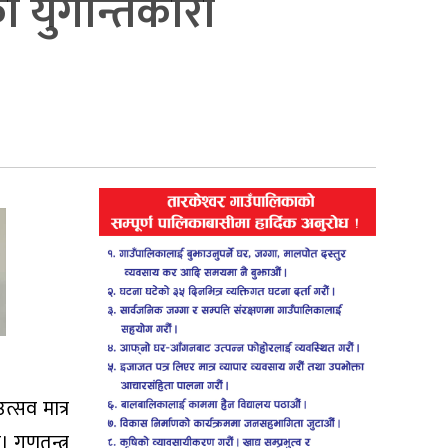
को युगान्तकारी
्सव मात्र
 गणतन्त्र