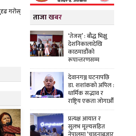
ुदृढ गरोस्
ताजा खबर
‘तेजस्’ : बौद्ध भिक्षु
देशनिकालादेखि
काठमाडौंको
रूपान्तरणसम्म
देवानगञ्ज घटनापछि
डा. शशांककाे अपिल :
धार्मिक सद्भाव र
राष्ट्रिय एकता जोगाऔँ
प्रत्यक्ष आयात र
सुलभ मूल्यसहित
नेपालमा ‘चाइनाबजार