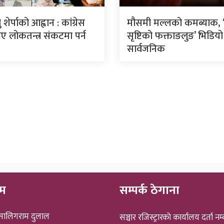
शेर्पाको आह्वान : कांग्रेस
मौसमी मल्लको कमब्याक, ‘म
 लोकतन्त्र संकटमा पर्न
सृष्टिको फक्ताङलुङ’ भिडियो
सार्वजनिक
ीम
सम्पर्क ठेगाना
 सालिगराम दुलाल
सञ्चार रजिस्ट्रारकाे कार्यालय दर्ता नम्