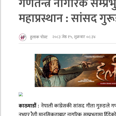
गणतन्त्र नागरिक सम्प्र
महाप्रस्थान : सांसद गुर
२०८३ जेष्ठ १५, शुक्रबार ०८:३४
हुलाक पोस्ट
काठमाडौं :
नेपाली कांग्रेसकी सांसद गीता गुरुङले 
नभएर रैती मानसिकताबाट नागरिक सम्प्रभुतामा हिँडेक