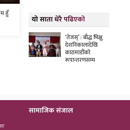
 हुँ
यो साता धेरै पढिएको
‘तेजस्’ : बौद्ध भिक्षु
देशनिकालादेखि
काठमाडौंको
रूपान्तरणसम्म
सामाजिक संजाल
वरः