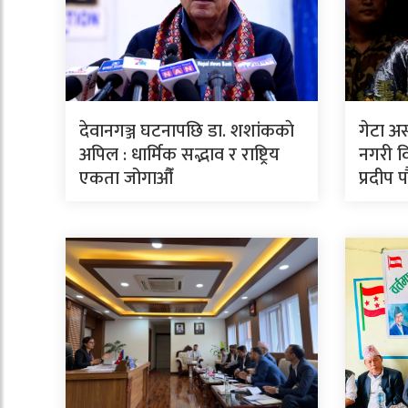
देवानगञ्ज घटनापछि डा. शशांककाे
गेटा अ
अपिल : धार्मिक सद्भाव र राष्ट्रिय
नगरी वि
एकता जोगाऔँ
प्रदीप 