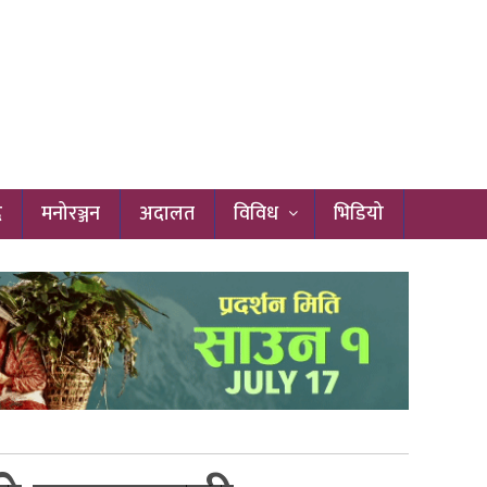
द
मनोरञ्जन
अदालत
विविध
भिडियो