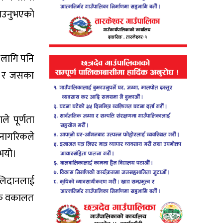
ाउनुभएकाे
 लागि पनि
्, र जसका
े पूर्णता
 नागरिकले
ुभयो।
बलिदानलाई
र्वक वकालत