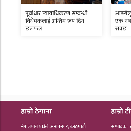
पूर्वाधार न्यायाधिकरण सम्बन्धी
आङगेलु 
विधेयकलाई अन्तिम रूप दिन
एक नभए
छलफल
सक्छ
हाम्रो ठेगाना
हाम्रो ट
नेपालमार्ग प्रा.लि. अनामनगर, काठमाडौं
सम्पादक :