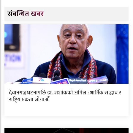
संबन्धित खबर
देवानगञ्ज घटनापछि डा. शशांककाे अपिल : धार्मिक सद्भाव र
राष्ट्रिय एकता जोगाऔँ