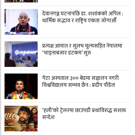
देवानगञ्ज घटनापछि डा. शशांककाे अपिल :
धार्मिक सद्भाव र राष्ट्रिय एकता जोगाऔँ
प्रत्यक्ष आयात र सुलभ मूल्यसहित नेपालमा
‘चाइनाबजार डटकम’ सुरु
गेटा अस्पताल ३०० बेडमा सञ्चालन नगरी
विश्वविद्यालय सम्भव छैन : प्रदीप पौडेल
‘हली’को ट्रेलरमा छाउपडी प्रथाविरुद्ध सशक्त
सन्देश