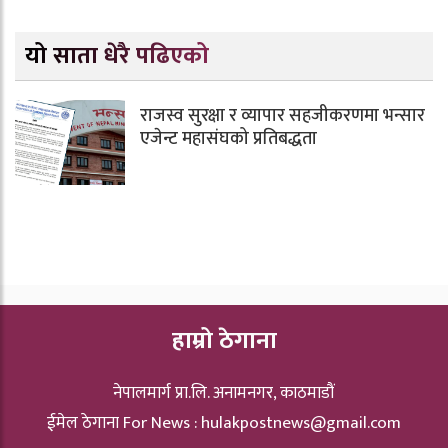
यो साता धेरै पढिएको
राजस्व सुरक्षा र व्यापार सहजीकरणमा भन्सार
एजेन्ट महासंघको प्रतिबद्धता
हाम्रो ठेगाना
नेपालमार्ग प्रा.लि. अनामनगर, काठमाडौं
ईमेल ठेगाना For News :
hulakpostnews@gmail.com