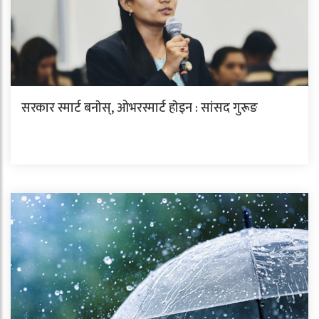
सरकार स्मार्ट बनाेस्, ओभरस्मार्ट हाेइन : सांसद गुरूङ