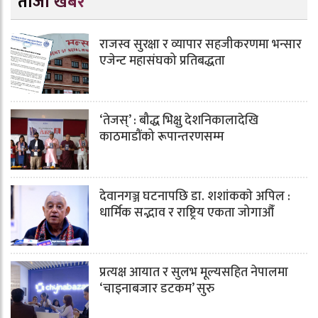
ताजा खबर
राजस्व सुरक्षा र व्यापार सहजीकरणमा भन्सार
एजेन्ट महासंघको प्रतिबद्धता
‘तेजस्’ : बौद्ध भिक्षु देशनिकालादेखि
काठमाडौंको रूपान्तरणसम्म
देवानगञ्ज घटनापछि डा. शशांककाे अपिल :
धार्मिक सद्भाव र राष्ट्रिय एकता जोगाऔँ
प्रत्यक्ष आयात र सुलभ मूल्यसहित नेपालमा
‘चाइनाबजार डटकम’ सुरु