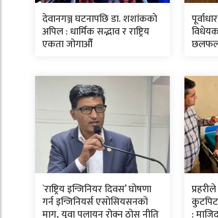
देवानगञ्ज घटनापछि डा. शशांककाे
पूर्वाध
अपिल : धार्मिक सद्भाव र राष्ट्रिय
विधेयक
एकता जोगाऔँ
छलफ
`राष्ट्रिय इन्जिनियर दिवस’ घोषणा
प्रहरील
गर्न इन्जिनियर्स एसाेसियसनको
कुटपिटव
माग, युवा पलायन रोक्न ठोस नीति
: माजिद