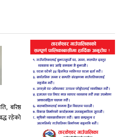
ि, बरिष्ठ
द्ध रहेको