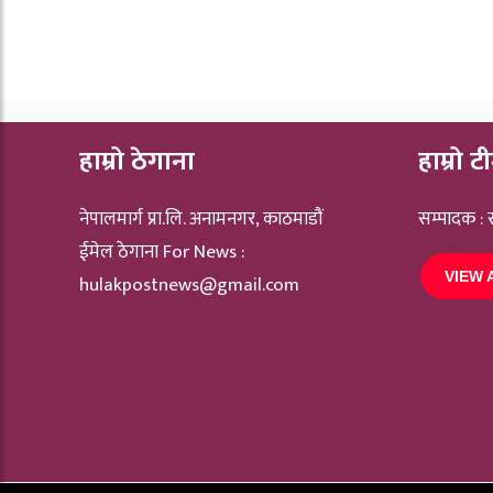
हाम्रो ठेगाना
हाम्रो ट
नेपालमार्ग प्रा.लि. अनामनगर, काठमाडौं
सम्पादक :
ईमेल ठेगाना For News :
VIEW 
hulakpostnews@gmail.com