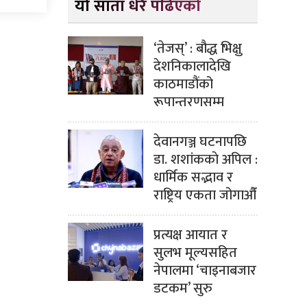
यो साता धेरै पढिएको
‘तेजस्’ : बौद्ध भिक्षु
देशनिकालादेखि
काठमाडौंको
रूपान्तरणसम्म
देवानगञ्ज घटनापछि
डा. शशांककाे अपिल :
धार्मिक सद्भाव र
राष्ट्रिय एकता जोगाऔँ
प्रत्यक्ष आयात र
सुलभ मूल्यसहित
नेपालमा ‘चाइनाबजार
डटकम’ सुरु