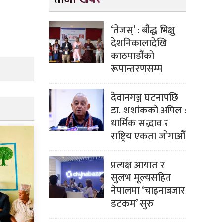
‘तेजस्’ : बौद्ध भिक्षु
देशनिकालादेखि
काठमाडौंको
रूपान्तरणसम्म
देवानगञ्ज घटनापछि
डा. शशांककाे अपिल :
धार्मिक सद्भाव र
राष्ट्रिय एकता जोगाऔँ
प्रत्यक्ष आयात र
सुलभ मूल्यसहित
नेपालमा ‘चाइनाबजार
डटकम’ सुरु