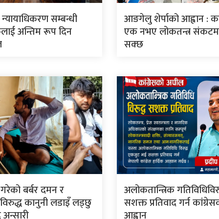
ार न्यायाधिकरण सम्बन्धी
आङगेलु शेर्पाको आह्वान : कां
लाई अन्तिम रूप दिन
एक नभए लोकतन्त्र संकटमा 
ल
सक्छ
े गरेको बर्बर दमन र
अलोकतान्त्रिक गतिविधिविरु
िरुद्ध कानुनी लडाइँ लड्छु
सशक्त प्रतिवाद गर्न कांग्रे
 अन्सारी
आह्वान