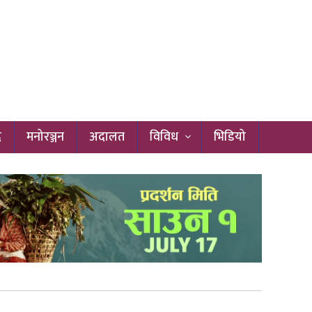
द
मनोरञ्जन
अदालत
विविध
भिडियो