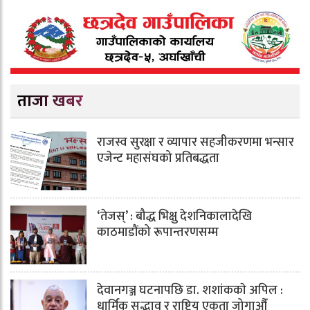
ताजा खबर
राजस्व सुरक्षा र व्यापार सहजीकरणमा भन्सार
एजेन्ट महासंघको प्रतिबद्धता
‘तेजस्’ : बौद्ध भिक्षु देशनिकालादेखि
काठमाडौंको रूपान्तरणसम्म
देवानगञ्ज घटनापछि डा. शशांककाे अपिल :
धार्मिक सद्भाव र राष्ट्रिय एकता जोगाऔँ