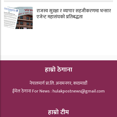
राजस्व सुरक्षा र व्यापार सहजीकरणमा भन्सार
एजेन्ट महासंघको प्रतिबद्धता
हाम्रो ठेगाना
नेपालमार्ग प्रा.लि. अनामनगर, काठमाडौं
ईमेल ठेगाना For News :
hulakpostnews@gmail.com
हाम्रो टीम