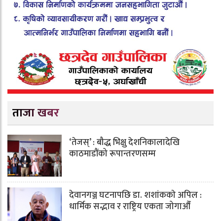
ताजा खबर
‘तेजस्’ : बौद्ध भिक्षु देशनिकालादेखि
काठमाडौंको रूपान्तरणसम्म
देवानगञ्ज घटनापछि डा. शशांककाे अपिल :
धार्मिक सद्भाव र राष्ट्रिय एकता जोगाऔँ