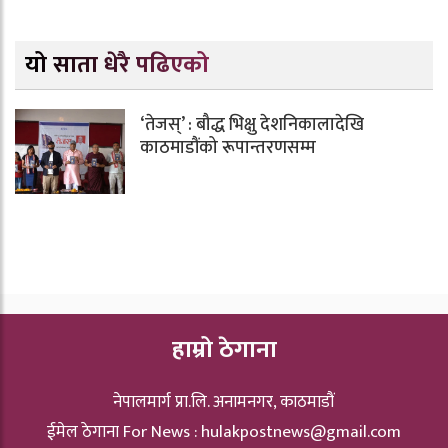
यो साता धेरै पढिएको
‘तेजस्’ : बौद्ध भिक्षु देशनिकालादेखि
काठमाडौंको रूपान्तरणसम्म
हाम्रो ठेगाना
नेपालमार्ग प्रा.लि. अनामनगर, काठमाडौं
ईमेल ठेगाना For News :
hulakpostnews@gmail.com