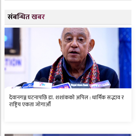
संबन्धित खबर
देवानगञ्ज घटनापछि डा. शशांककाे अपिल : धार्मिक सद्भाव र
राष्ट्रिय एकता जोगाऔँ