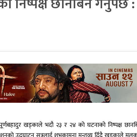
 निष्पक्ष छानबिन गर्नुपर्छ
र्णबहादुर खड्काले भदौ २३ र २४ को घटनाको निष्पक्ष छानबिन ग
वेशनको उद्घाटन सत्रलाई शुभकामना मन्तव्य दिँदै खड्काले मुल