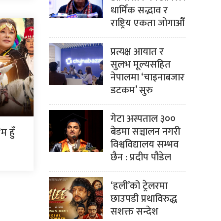
धार्मिक सद्भाव र
राष्ट्रिय एकता जोगाऔँ
प्रत्यक्ष आयात र
सुलभ मूल्यसहित
नेपालमा ‘चाइनाबजार
डटकम’ सुरु
गेटा अस्पताल ३००
बेडमा सञ्चालन नगरी
 हुँ
विश्वविद्यालय सम्भव
छैन : प्रदीप पौडेल
‘हली’को ट्रेलरमा
छाउपडी प्रथाविरुद्ध
सशक्त सन्देश