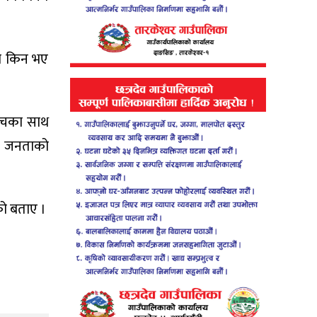
ाम किन भए
 सोचका साथ
एर जनताको
को बताए ।