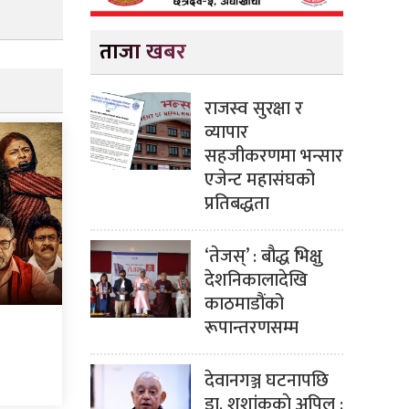
ताजा खबर
राजस्व सुरक्षा र
व्यापार
सहजीकरणमा भन्सार
एजेन्ट महासंघको
प्रतिबद्धता
‘तेजस्’ : बौद्ध भिक्षु
देशनिकालादेखि
काठमाडौंको
रूपान्तरणसम्म
देवानगञ्ज घटनापछि
डा. शशांककाे अपिल :