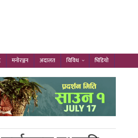
द
मनोरञ्जन
अदालत
विविध
भिडियो