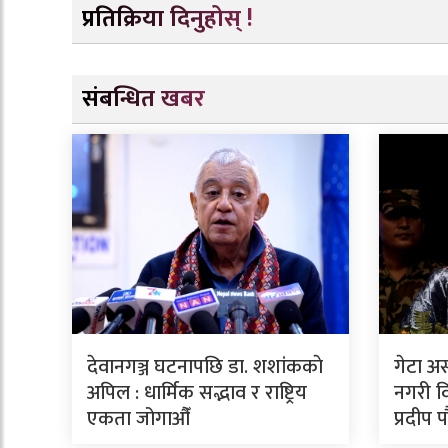
प्रतिक्रिया दिनुहोस् !
संबन्धित खबर
देवानगञ्ज घटनापछि डा. शशांककाे
गेटा अ
अपिल : धार्मिक सद्भाव र राष्ट्रिय
नगरी वि
एकता जोगाऔँ
प्रदीप 