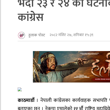
भदौ २३ र २४ को घटनाको
कांग्रेस
२०८२ मंसिर २७, शनिबार १५:३९
हुलाक पोस्ट
काठमाडौँ
। नेपाली कांग्रेसका कार्यवाहक सभापति पू
बताएका छन् । नेकपा एमालेको ११औँ राष्ट्रिय महाधि