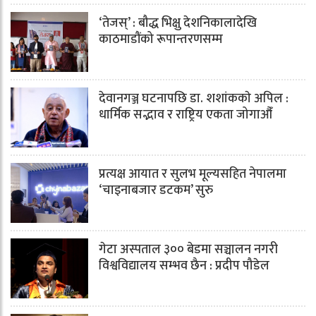
‘तेजस्’ : बौद्ध भिक्षु देशनिकालादेखि
काठमाडौंको रूपान्तरणसम्म
देवानगञ्ज घटनापछि डा. शशांककाे अपिल :
धार्मिक सद्भाव र राष्ट्रिय एकता जोगाऔँ
प्रत्यक्ष आयात र सुलभ मूल्यसहित नेपालमा
‘चाइनाबजार डटकम’ सुरु
गेटा अस्पताल ३०० बेडमा सञ्चालन नगरी
विश्वविद्यालय सम्भव छैन : प्रदीप पौडेल