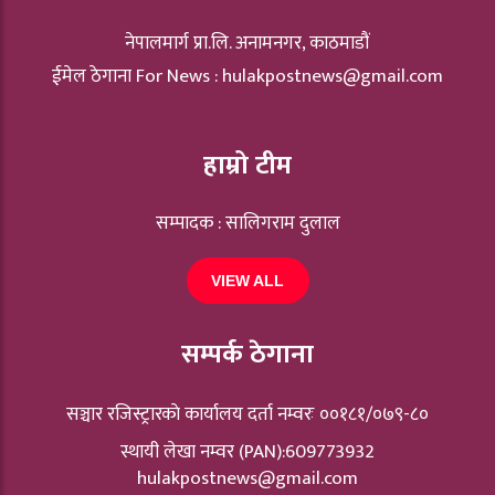
नेपालमार्ग प्रा.लि. अनामनगर, काठमाडौं
ईमेल ठेगाना For News :
hulakpostnews@gmail.com
हाम्रो टीम
सम्पादक : सालिगराम दुलाल
VIEW ALL
सम्पर्क ठेगाना
सञ्चार रजिस्ट्रारकाे कार्यालय दर्ता नम्वरः ००१८१/०७९-८०
स्थायी लेखा नम्वर (PAN):609773932
hulakpostnews@gmail.com