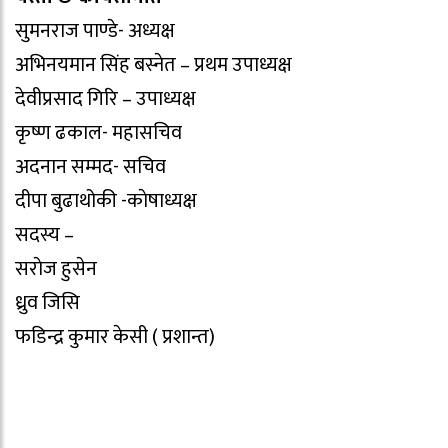
सुमनराज पाण्डे- अध्यक्ष
अभिनयमान सिंह बस्नेत – प्रथम उपाध्यक्ष
देवीप्रसाद गिरि – उपाध्यक्ष
कृष्ण ढकाल- महासचिव
अदनान सम्मद- सचिव
दीपा बुढाथोकी -काेषाध्यक्ष
सदस्य –
सराेज हुसेन
ध्रुव जिसि
फडिन्द्र कुमार केसी ( प्रशान्त)