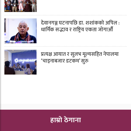
देवानगञ्ज घटनापछि डा. शशांककाे अपिल :
धार्मिक सद्भाव र राष्ट्रिय एकता जोगाऔँ
प्रत्यक्ष आयात र सुलभ मूल्यसहित नेपालमा
‘चाइनाबजार डटकम’ सुरु
हाम्रो ठेगाना