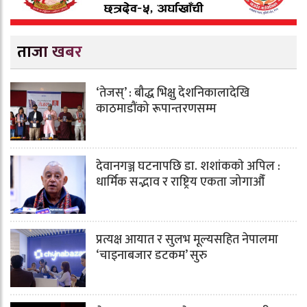
ताजा खबर
‘तेजस्’ : बौद्ध भिक्षु देशनिकालादेखि
काठमाडौंको रूपान्तरणसम्म
देवानगञ्ज घटनापछि डा. शशांककाे अपिल :
धार्मिक सद्भाव र राष्ट्रिय एकता जोगाऔँ
प्रत्यक्ष आयात र सुलभ मूल्यसहित नेपालमा
‘चाइनाबजार डटकम’ सुरु