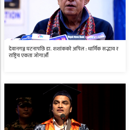
देवानगञ्ज घटनापछि डा. शशांककाे अपिल : धार्मिक सद्भाव र
राष्ट्रिय एकता जोगाऔँ