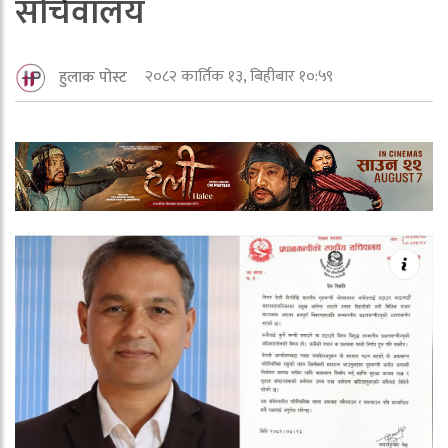
सचिवालय
२०८२ कार्तिक १३, बिहीबार १०:५९
हुलाक पोस्ट