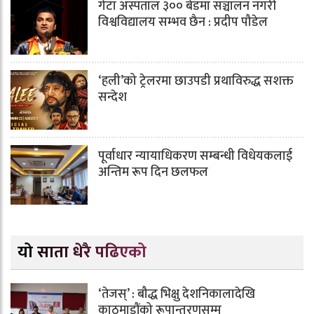
गेटा अस्पताल ३०० बेडमा सञ्चालन नगरी
विश्वविद्यालय सम्भव छैन : प्रदीप पौडेल
‘हली’को ट्रेलरमा छाउपडी प्रथाविरुद्ध सशक्त
सन्देश
पूर्वाधार न्यायाधिकरण सम्बन्धी विधेयकलाई
अन्तिम रूप दिन छलफल
यो साता धेरै पढिएको
‘तेजस्’ : बौद्ध भिक्षु देशनिकालादेखि
काठमाडौंको रूपान्तरणसम्म