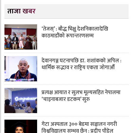
ताजा खबर
‘तेजस्’ : बौद्ध भिक्षु देशनिकालादेखि
काठमाडौंको रूपान्तरणसम्म
देवानगञ्ज घटनापछि डा. शशांककाे अपिल :
धार्मिक सद्भाव र राष्ट्रिय एकता जोगाऔँ
प्रत्यक्ष आयात र सुलभ मूल्यसहित नेपालमा
‘चाइनाबजार डटकम’ सुरु
गेटा अस्पताल ३०० बेडमा सञ्चालन नगरी
विश्वविद्यालय सम्भव छैन : प्रदीप पौडेल