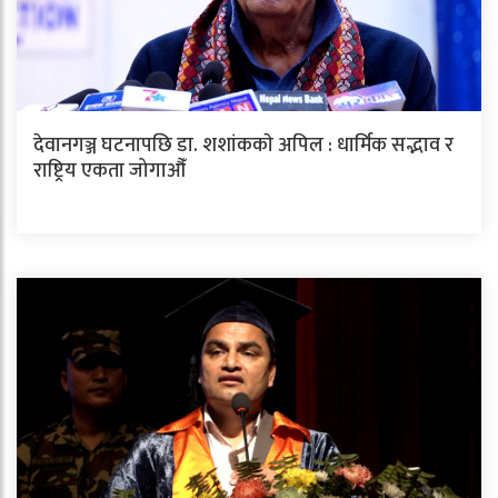
देवानगञ्ज घटनापछि डा. शशांककाे अपिल : धार्मिक सद्भाव र
राष्ट्रिय एकता जोगाऔँ