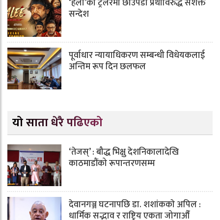
‘हली’को ट्रेलरमा छाउपडी प्रथाविरुद्ध सशक्त
सन्देश
पूर्वाधार न्यायाधिकरण सम्बन्धी विधेयकलाई
अन्तिम रूप दिन छलफल
यो साता धेरै पढिएको
‘तेजस्’ : बौद्ध भिक्षु देशनिकालादेखि
काठमाडौंको रूपान्तरणसम्म
देवानगञ्ज घटनापछि डा. शशांककाे अपिल :
धार्मिक सद्भाव र राष्ट्रिय एकता जोगाऔँ