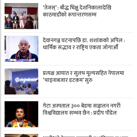
‘तेजस्’ : बौद्ध भिक्षु देशनिकालादेखि
काठमाडौंको रूपान्तरणसम्म
देवानगञ्ज घटनापछि डा. शशांककाे अपिल :
धार्मिक सद्भाव र राष्ट्रिय एकता जोगाऔँ
प्रत्यक्ष आयात र सुलभ मूल्यसहित नेपालमा
‘चाइनाबजार डटकम’ सुरु
गेटा अस्पताल ३०० बेडमा सञ्चालन नगरी
विश्वविद्यालय सम्भव छैन : प्रदीप पौडेल