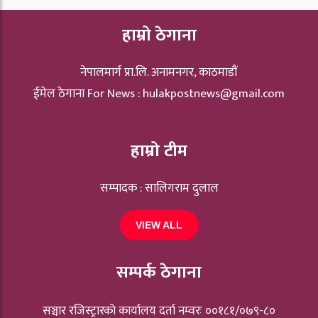
हाम्रो ठेगाना
नेपालमार्ग प्रा.लि. अनामनगर, काठमाडौं
ईमेल ठेगाना For News :
hulakpostnews@gmail.com
हाम्रो टीम
सम्पादक : सालिगराम दुलाल
VIEW ALL
सम्पर्क ठेगाना
सञ्चार रजिस्ट्रारकाे कार्यालय दर्ता नम्वरः ००१८१/०७९-८०