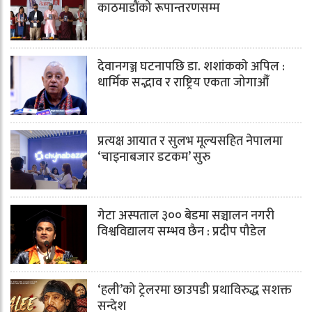
काठमाडौंको रूपान्तरणसम्म
देवानगञ्ज घटनापछि डा. शशांककाे अपिल :
धार्मिक सद्भाव र राष्ट्रिय एकता जोगाऔँ
प्रत्यक्ष आयात र सुलभ मूल्यसहित नेपालमा
‘चाइनाबजार डटकम’ सुरु
गेटा अस्पताल ३०० बेडमा सञ्चालन नगरी
विश्वविद्यालय सम्भव छैन : प्रदीप पौडेल
‘हली’को ट्रेलरमा छाउपडी प्रथाविरुद्ध सशक्त
सन्देश