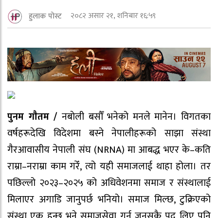
२०८२ असार २१, शनिबार १६:५९
हुलाक पोस्ट
पुनम गाैतम /
नबाेली बसौँ भनेको मनले मानेन। विगतका
वर्षहरूदेखि विदेशमा बस्ने नेपालीहरूको साझा संस्था
गैरआवासीय नेपाली संघ (NRNA) मा आबद्ध भएर के–कति
राम्रा–नराम्रा काम गरेँ, त्यो यही समाजलाई थाहा होला। तर
पछिल्लो २०२३–२०२५ को अधिवेशनमा समाज र संस्थालाई
मिलाएर अगाडि जानुपर्छ भनियो। समाज मिल्छ, टुक्रिएको
संस्था एक हुन्छ भने समाजसेवा गर्न जुनसुकै पद लिए पनि