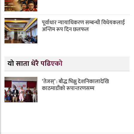
पूर्वाधार न्यायाधिकरण सम्बन्धी विधेयकलाई
अन्तिम रूप दिन छलफल
यो साता धेरै पढिएको
‘तेजस्’ : बौद्ध भिक्षु देशनिकालादेखि
काठमाडौंको रूपान्तरणसम्म