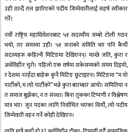
उही ठान्दै तल झारिएको पदीय जिम्मेवारीलाई सहर्ष स्वीकार
गरेँ।
नवौं राष्ट्रिय महाधिवेशनबाट ५१ सदस्यीय जम्बो टोली गठन
भयो, तर समस्या उही। ५१ जनाको समिति भए पनि कैयौं
सदस्यहरू कहिल्यै मिटिङमा देखिएनन्। मान्छे जति, कुरा र
अर्थविहीन चुरो। पहिलो एक वर्षमा सकेसम्मको समय दिइयो,
र देशमा नरहँदा बाहेक कुनै मिटिङ छुटाइएन। मिटिङमा “म यो
पार्टीको, म त्यो पार्टीको” भन्ने कुरा बारम्बार आयो। समितिमा न
त समाज बुझेका, न त संस्था। बिना तुकका टिप्पणी र विश्लेषण
मात्र भए। जुन पदका लागि निर्वाचित भएका थियौं, त्यो पदीय
जिम्मेवारी वहन गर्ने कोही देखिएन।
त्यति मात्रै कहाँ हो र? अर्थविहीन टीका–टिप्पणी गर्दै सामाजिक