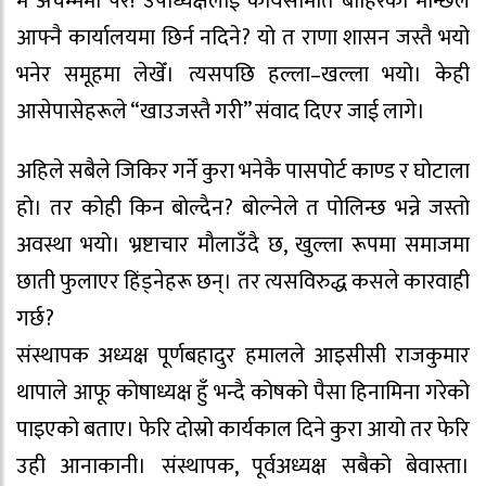
म अचम्ममा परेँ! उपाध्यक्षलाई कार्यसमिति बाहिरका मान्छेले
आफ्नै कार्यालयमा छिर्न नदिने? यो त राणा शासन जस्तै भयो
भनेर समूहमा लेखेँ। त्यसपछि हल्ला–खल्ला भयो। केही
आसेपासेहरूले “खाउजस्तै गरी” संवाद दिएर जाई लागे।
अहिले सबैले जिकिर गर्ने कुरा भनेकै पासपोर्ट काण्ड र घोटाला
हो। तर कोही किन बोल्दैन? बोल्नेले त पोलिन्छ भन्ने जस्तो
अवस्था भयो। भ्रष्टाचार मौलाउँदै छ, खुल्ला रूपमा समाजमा
छाती फुलाएर हिंड्नेहरू छन्। तर त्यसविरुद्ध कसले कारवाही
गर्छ?
संस्थापक अध्यक्ष पूर्णबहादुर हमालले आइसीसी राजकुमार
थापाले आफू कोषाध्यक्ष हुँ भन्दै कोषको पैसा हिनामिना गरेको
पाइएको बताए। फेरि दोस्रो कार्यकाल दिने कुरा आयो तर फेरि
उही आनाकानी। संस्थापक, पूर्वअध्यक्ष सबैको बेवास्ता।