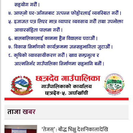
ताजा खबर
‘तेजस्’ : बौद्ध भिक्षु देशनिकालादेखि