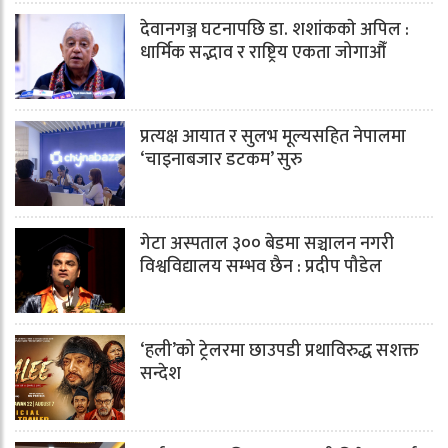
देवानगञ्ज घटनापछि डा. शशांककाे अपिल :
धार्मिक सद्भाव र राष्ट्रिय एकता जोगाऔँ
प्रत्यक्ष आयात र सुलभ मूल्यसहित नेपालमा
‘चाइनाबजार डटकम’ सुरु
गेटा अस्पताल ३०० बेडमा सञ्चालन नगरी
विश्वविद्यालय सम्भव छैन : प्रदीप पौडेल
‘हली’को ट्रेलरमा छाउपडी प्रथाविरुद्ध सशक्त
सन्देश