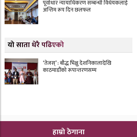
पूर्वाधार न्यायाधिकरण सम्बन्धी विधेयकलाई
अन्तिम रूप दिन छलफल
यो साता धेरै पढिएको
‘तेजस्’ : बौद्ध भिक्षु देशनिकालादेखि
काठमाडौंको रूपान्तरणसम्म
हाम्रो ठेगाना