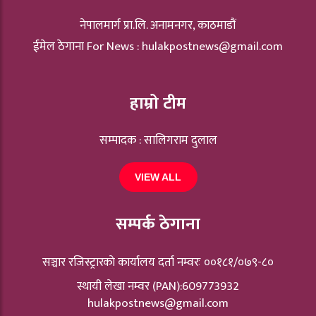
नेपालमार्ग प्रा.लि. अनामनगर, काठमाडौं
ईमेल ठेगाना For News :
hulakpostnews@gmail.com
हाम्रो टीम
सम्पादक : सालिगराम दुलाल
VIEW ALL
सम्पर्क ठेगाना
सञ्चार रजिस्ट्रारकाे कार्यालय दर्ता नम्वरः ००१८१/०७९-८०
स्थायी लेखा नम्वर (PAN):609773932
hulakpostnews@gmail.com