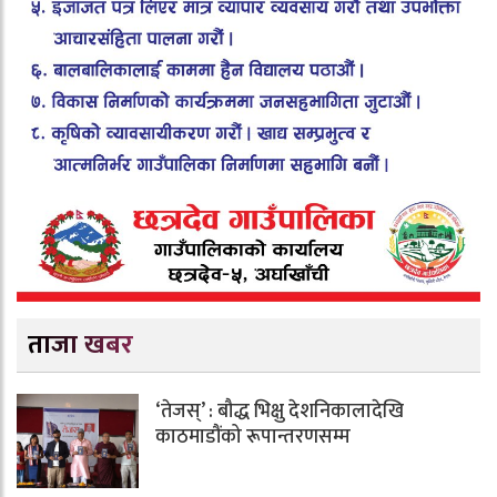
ताजा खबर
‘तेजस्’ : बौद्ध भिक्षु देशनिकालादेखि
काठमाडौंको रूपान्तरणसम्म