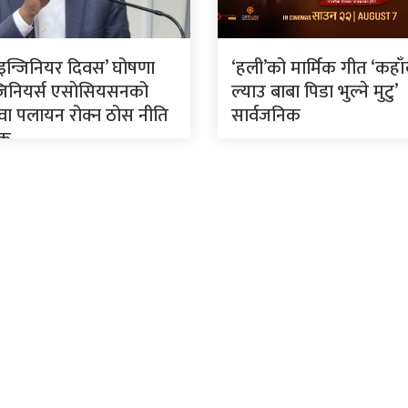
रिय इन्जिनियर दिवस’ घोषणा
‘हली’को मार्मिक गीत ‘कहा
न्जिनियर्स एसाेसियसनको
ल्याउ बाबा पिडा भुल्ने मुटु’
ुवा पलायन रोक्न ठोस नीति
सार्वजनिक
यक