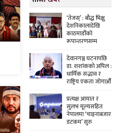
‘तेजस्’ : बौद्ध भिक्षु
देशनिकालादेखि
काठमाडौंको
रूपान्तरणसम्म
देवानगञ्ज घटनापछि
डा. शशांककाे अपिल :
धार्मिक सद्भाव र
राष्ट्रिय एकता जोगाऔँ
प्रत्यक्ष आयात र
सुलभ मूल्यसहित
नेपालमा ‘चाइनाबजार
डटकम’ सुरु