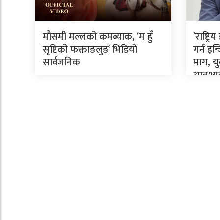
मौसमी मल्लको कमब्याक, ‘म हुँ
`राष्ट्
सृष्टिको फक्ताङलुङ’ भिडियो
गर्न इ
सार्वजनिक
माग, य
आवश्