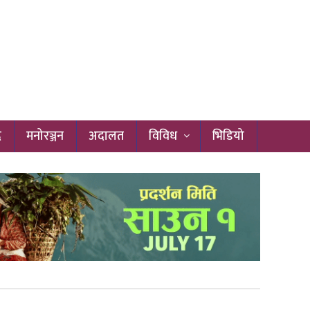
द
मनोरञ्जन
अदालत
विविध
भिडियो