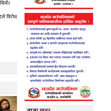
 थियो।
हले विरोध
ताजा खबर