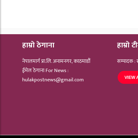
हाम्रो ठेगाना
हाम्रो ट
नेपालमार्ग प्रा.लि. अनामनगर, काठमाडौं
सम्पादक :
ईमेल ठेगाना For News :
VIEW 
hulakpostnews@gmail.com