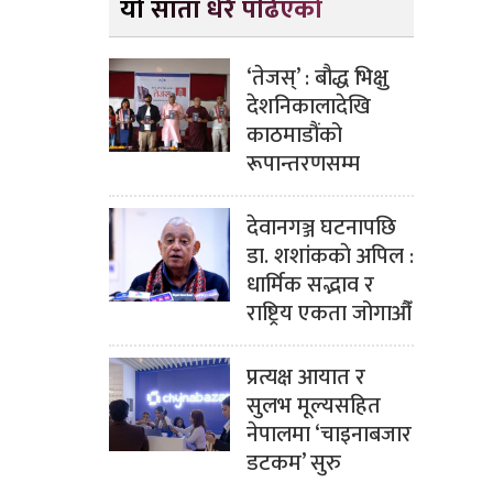
यो साता धेरै पढिएको
‘तेजस्’ : बौद्ध भिक्षु
देशनिकालादेखि
काठमाडौंको
रूपान्तरणसम्म
देवानगञ्ज घटनापछि
डा. शशांककाे अपिल :
धार्मिक सद्भाव र
राष्ट्रिय एकता जोगाऔँ
प्रत्यक्ष आयात र
सुलभ मूल्यसहित
नेपालमा ‘चाइनाबजार
डटकम’ सुरु