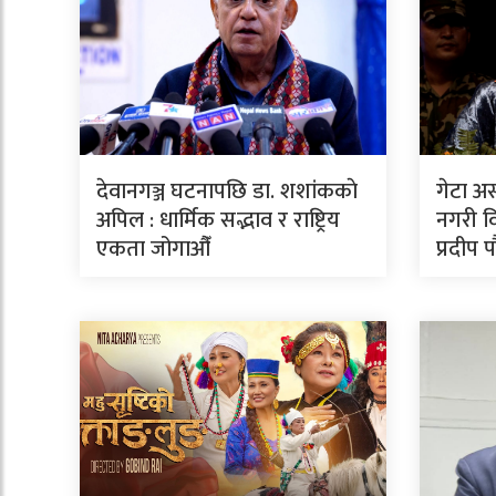
देवानगञ्ज घटनापछि डा. शशांककाे
गेटा अ
अपिल : धार्मिक सद्भाव र राष्ट्रिय
नगरी वि
एकता जोगाऔँ
प्रदीप 