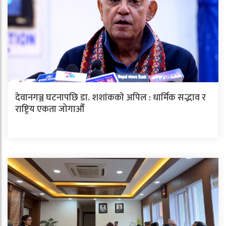
देवानगञ्ज घटनापछि डा. शशांककाे अपिल : धार्मिक सद्भाव र
राष्ट्रिय एकता जोगाऔँ