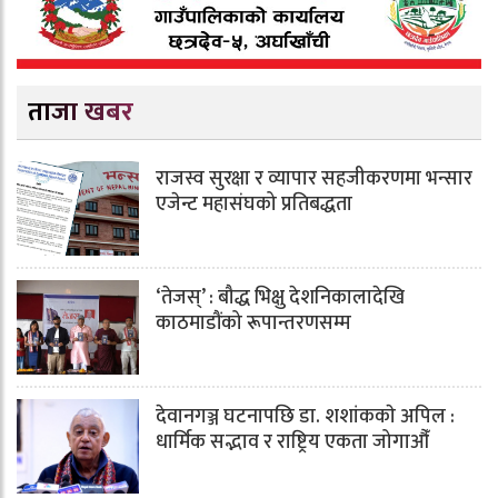
ताजा खबर
राजस्व सुरक्षा र व्यापार सहजीकरणमा भन्सार
एजेन्ट महासंघको प्रतिबद्धता
‘तेजस्’ : बौद्ध भिक्षु देशनिकालादेखि
काठमाडौंको रूपान्तरणसम्म
देवानगञ्ज घटनापछि डा. शशांककाे अपिल :
धार्मिक सद्भाव र राष्ट्रिय एकता जोगाऔँ