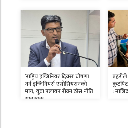
`राष्ट्रिय इन्जिनियर दिवस’ घोषणा
प्रहरील
गर्न इन्जिनियर्स एसाेसियसनको
कुटपिटव
माग, युवा पलायन रोक्न ठोस नीति
: माजिद
आवश्यक