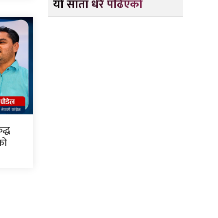
यो साता धेरै पढिएको
द्ध
सको