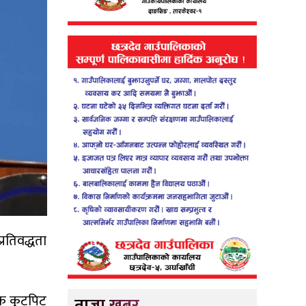
्रतिवद्धता
िक कुटपिट
ताजा खबर