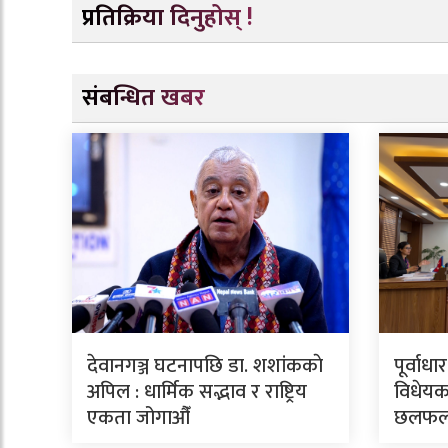
प्रतिक्रिया दिनुहोस् !
संबन्धित खबर
देवानगञ्ज घटनापछि डा. शशांककाे
पूर्वाध
अपिल : धार्मिक सद्भाव र राष्ट्रिय
विधेयक
एकता जोगाऔँ
छलफ