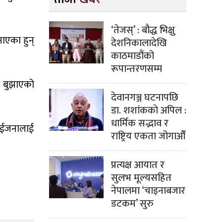
‘तेजस्’ : बौद्ध भिक्षु
नाएका हुन्
देशनिकालादेखि
काठमाडौंको
रूपान्तरणसम्म
्र बुझाएको
देवानगञ्ज घटनापछि
डा. शशांककाे अपिल :
धार्मिक सद्भाव र
दुईजनालाई
राष्ट्रिय एकता जोगाऔँ
प्रत्यक्ष आयात र
सुलभ मूल्यसहित
नेपालमा ‘चाइनाबजार
डटकम’ सुरु