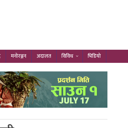
द
मनोरञ्जन
अदालत
विविध
भिडियो