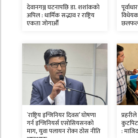
देवानगञ्ज घटनापछि डा. शशांककाे
पूर्वाध
अपिल : धार्मिक सद्भाव र राष्ट्रिय
विधेयक
एकता जोगाऔँ
छलफ
`राष्ट्रिय इन्जिनियर दिवस’ घोषणा
प्रहरील
गर्न इन्जिनियर्स एसाेसियसनको
कुटपिटव
माग, युवा पलायन रोक्न ठोस नीति
: माजिद