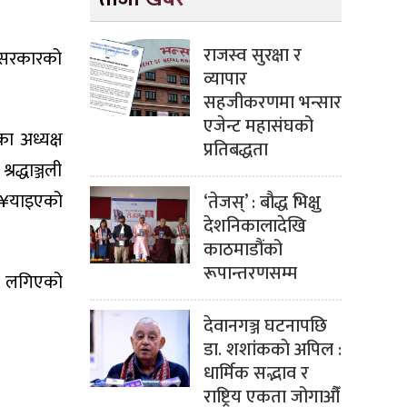
राजस्व सुरक्षा र
र सरकारको
व्यापार
सहजीकरणमा भन्सार
एजेन्ट महासंघको
का अध्यक्ष
प्रतिबद्धता
रद्धाञ्जली
पु¥याइएको
‘तेजस्’ : बौद्ध भिक्षु
देशनिकालादेखि
काठमाडौंको
रूपान्तरणसम्म
ार लगिएको
देवानगञ्ज घटनापछि
डा. शशांककाे अपिल :
धार्मिक सद्भाव र
राष्ट्रिय एकता जोगाऔँ