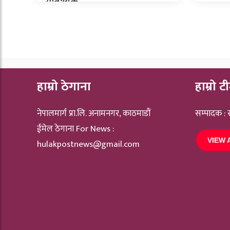
आवश्यक
हाम्रो ठेगाना
हाम्रो ट
नेपालमार्ग प्रा.लि. अनामनगर, काठमाडौं
सम्पादक :
ईमेल ठेगाना For News :
VIEW 
hulakpostnews@gmail.com