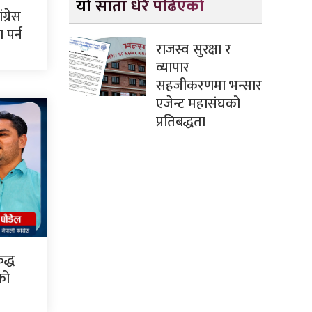
यो साता धेरै पढिएको
ग्रेस
पर्न
राजस्व सुरक्षा र
व्यापार
सहजीकरणमा भन्सार
एजेन्ट महासंघको
प्रतिबद्धता
द्ध
सको