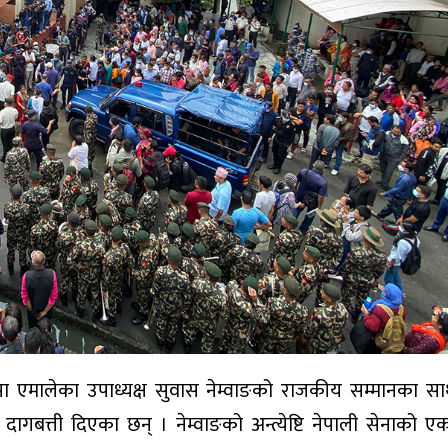
पा एमालेका उपाध्यक्ष सुवास नेम्वाङको राजकीय सम्मानका स
दागबत्ती दिएका छन् । नेम्वाङको अन्त्येष्टि नेपाली सेनाको एक