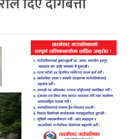
राले दिए दागबत्ती