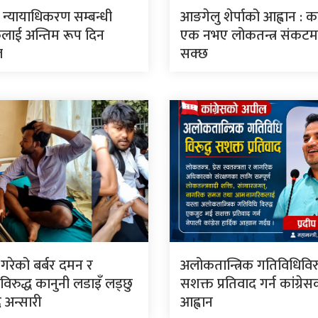
ार न्यायाधिकरण सम्बन्धी
आङगेलु शेर्पाको आह्वान : कां
लाई अन्तिम रूप दिन
एक नभए लोकतन्त्र संकटमा 
ल
सक्छ
े गरेको बर्बर दमन र
अलोकतान्त्रिक गतिविधिविरु
िरुद्ध कानुनी लडाइँ लड्छु
सशक्त प्रतिवाद गर्न कांग्रे
 अन्सारी
आह्वान