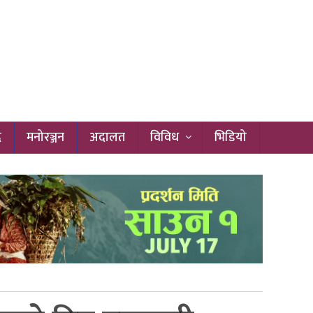
द
मनोरञ्जन
अदालत
विविध
भिडियो