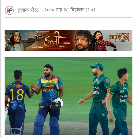
२०८० भाद्र २८, बिहीबार ११:०९
हुलाक पोस्ट