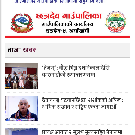
ताजा खबर
‘तेजस्’ : बौद्ध भिक्षु देशनिकालादेखि
काठमाडौंको रूपान्तरणसम्म
देवानगञ्ज घटनापछि डा. शशांककाे अपिल :
धार्मिक सद्भाव र राष्ट्रिय एकता जोगाऔँ
प्रत्यक्ष आयात र सुलभ मूल्यसहित नेपालमा