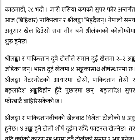
काठमाडौं, २८ भदौ । जारी एसिया कपको सुपर फोर अन्तर्गत
आज (बिहिबार) पाकिस्तान र श्रीलङ्का भिड्दैछन्। नेपाली समय
अनुसार खेल दिउँसो सवा तीन बजे श्रीलंकाको कोलोम्बोमा
शुरु हुनेछ।
श्रीलङ्का र पाकिस्तान दुवै टोलीले समान दुई खेलमा २–२ अङ्क
जोडेका छन्। भारत दुई खेलमा ४ अङ्ककासाथ शीर्षस्थानमा छ।
श्रीलङ्का नेटरनरेटको आधारमा दोस्रो, पाकिस्तान तेस्रो र
बङ्लादेश अङ्कविहीन हुँदै पुछारमा छन्। बङ्लादेश सुपर
फोरबाटै बाहिरिसकेको छ ।
श्रीलङ्का र पाकिस्तानबीचको खेलबाट विजेता टोलीको ४ अङ्क
हुनेछ। ४ अङ्क हुने टोली शीर्ष दुईमा रहँदै फाइनल खेल्नेछ। तर
यदि वर्षाको कारण रद्द भएमा दुवै टोलीको समान ३ अङ्क हुनेछ।