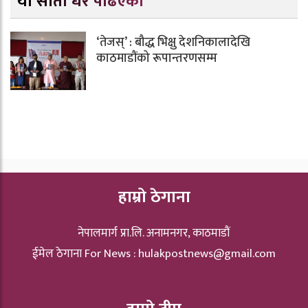
यो साता धेरै पढिएको
‘तेजस्’ : बौद्ध भिक्षु देशनिकालादेखि
काठमाडौंको रूपान्तरणसम्म
हाम्रो ठेगाना
नेपालमार्ग प्रा.लि. अनामनगर, काठमाडौं
ईमेल ठेगाना For News :
hulakpostnews@gmail.com