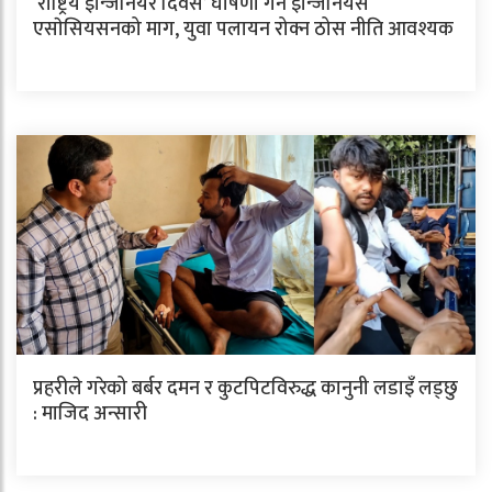
`राष्ट्रिय इन्जिनियर दिवस’ घोषणा गर्न इन्जिनियर्स
एसाेसियसनको माग, युवा पलायन रोक्न ठोस नीति आवश्यक
प्रहरीले गरेको बर्बर दमन र कुटपिटविरुद्ध कानुनी लडाइँ लड्छु
: माजिद अन्सारी