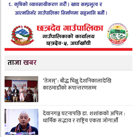
ताजा खबर
‘तेजस्’ : बौद्ध भिक्षु देशनिकालादेखि
काठमाडौंको रूपान्तरणसम्म
देवानगञ्ज घटनापछि डा. शशांककाे अपिल :
धार्मिक सद्भाव र राष्ट्रिय एकता जोगाऔँ