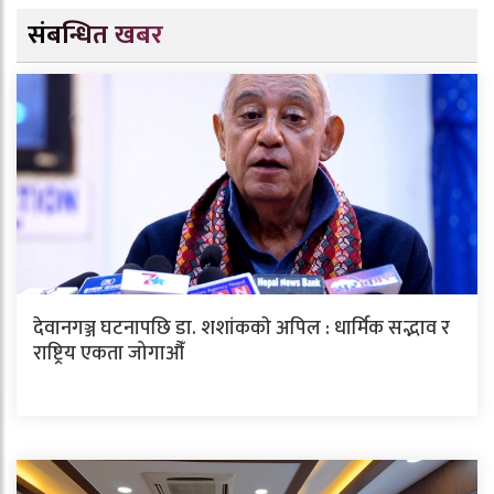
संबन्धित खबर
देवानगञ्ज घटनापछि डा. शशांककाे अपिल : धार्मिक सद्भाव र
राष्ट्रिय एकता जोगाऔँ