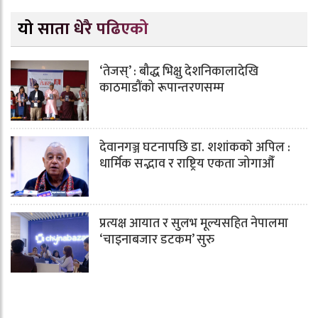
यो साता धेरै पढिएको
‘तेजस्’ : बौद्ध भिक्षु देशनिकालादेखि
काठमाडौंको रूपान्तरणसम्म
देवानगञ्ज घटनापछि डा. शशांककाे अपिल :
धार्मिक सद्भाव र राष्ट्रिय एकता जोगाऔँ
प्रत्यक्ष आयात र सुलभ मूल्यसहित नेपालमा
‘चाइनाबजार डटकम’ सुरु