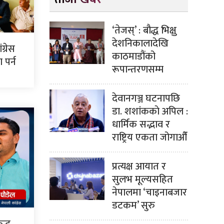
‘तेजस्’ : बौद्ध भिक्षु
देशनिकालादेखि
ग्रेस
काठमाडौंको
पर्न
रूपान्तरणसम्म
देवानगञ्ज घटनापछि
डा. शशांककाे अपिल :
धार्मिक सद्भाव र
राष्ट्रिय एकता जोगाऔँ
प्रत्यक्ष आयात र
सुलभ मूल्यसहित
नेपालमा ‘चाइनाबजार
डटकम’ सुरु
द्ध