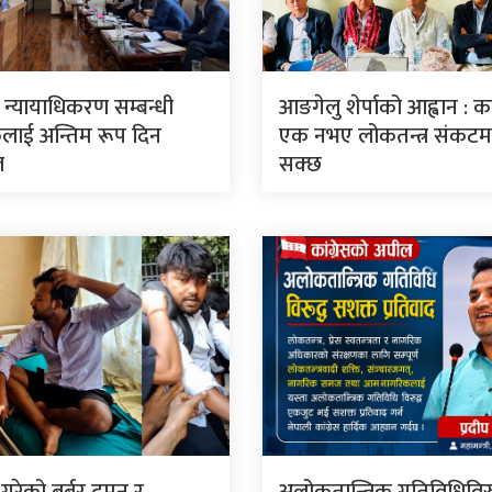
ार न्यायाधिकरण सम्बन्धी
आङगेलु शेर्पाको आह्वान : कां
लाई अन्तिम रूप दिन
एक नभए लोकतन्त्र संकटमा 
ल
सक्छ
े गरेको बर्बर दमन र
अलोकतान्त्रिक गतिविधिविरु