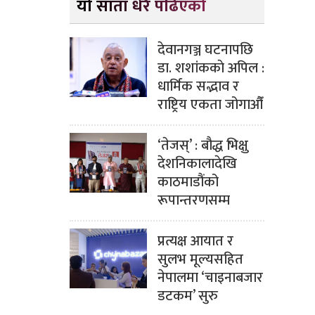
यो साता धेरै पढिएको
देवानगञ्ज घटनापछि
डा. शशांककाे अपिल :
धार्मिक सद्भाव र
राष्ट्रिय एकता जोगाऔँ
‘तेजस्’ : बौद्ध भिक्षु
देशनिकालादेखि
काठमाडौंको
रूपान्तरणसम्म
प्रत्यक्ष आयात र
सुलभ मूल्यसहित
नेपालमा ‘चाइनाबजार
डटकम’ सुरु