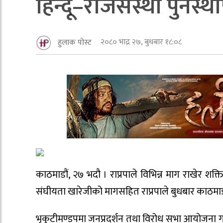
हिन्दू–राजसंस्था पुनर्स्थ
२०८० भाद्र २७, बुधबार १८:०८
हुलाक पोस्ट
काठमाडौं, २७ भदौ । राप्रपाले विभिन्न माग राखेर शक्ति प्
संघीयता खारेजीको मागसहित राप्रपाले बुधबार काठमाडौंम
भृकुटीमण्डपमा जनप्रदर्शन तथा विरोध सभा आयोजना 