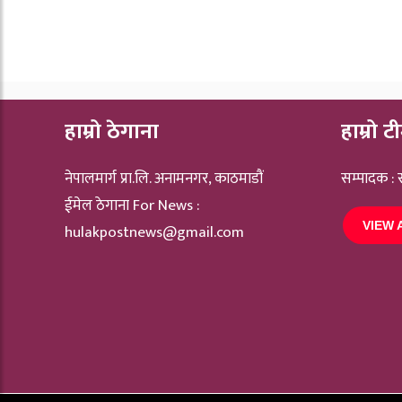
हाम्रो ठेगाना
हाम्रो ट
नेपालमार्ग प्रा.लि. अनामनगर, काठमाडौं
सम्पादक :
ईमेल ठेगाना For News :
VIEW 
hulakpostnews@gmail.com