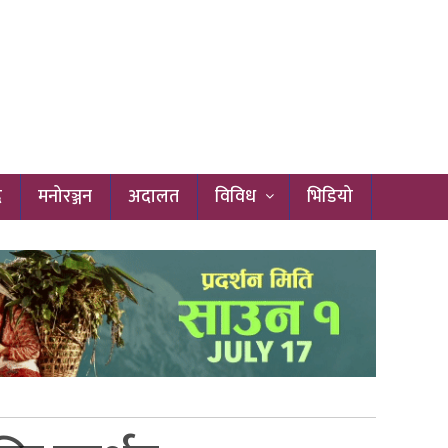
द
मनोरञ्जन
अदालत
विविध
भिडियो