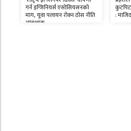
गर्न इन्जिनियर्स एसाेसियसनको
कुटपिटव
माग, युवा पलायन रोक्न ठोस नीति
: माजिद
आवश्यक