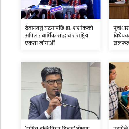
देवानगञ्ज घटनापछि डा. शशांककाे
पूर्वाध
अपिल : धार्मिक सद्भाव र राष्ट्रिय
विधेयक
एकता जोगाऔँ
छलफ
`राष्ट्रिय इन्जिनियर दिवस’ घोषणा
प्रहरील