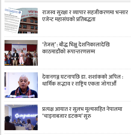
राजस्व सुरक्षा र व्यापार सहजीकरणमा भन्सार
एजेन्ट महासंघको प्रतिबद्धता
‘तेजस्’ : बौद्ध भिक्षु देशनिकालादेखि
काठमाडौंको रूपान्तरणसम्म
देवानगञ्ज घटनापछि डा. शशांककाे अपिल :
धार्मिक सद्भाव र राष्ट्रिय एकता जोगाऔँ
प्रत्यक्ष आयात र सुलभ मूल्यसहित नेपालमा
‘चाइनाबजार डटकम’ सुरु