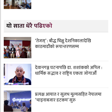
यो साता धेरै पढिएको
‘तेजस्’ : बौद्ध भिक्षु देशनिकालादेखि
काठमाडौंको रूपान्तरणसम्म
देवानगञ्ज घटनापछि डा. शशांककाे अपिल :
धार्मिक सद्भाव र राष्ट्रिय एकता जोगाऔँ
प्रत्यक्ष आयात र सुलभ मूल्यसहित नेपालमा
‘चाइनाबजार डटकम’ सुरु