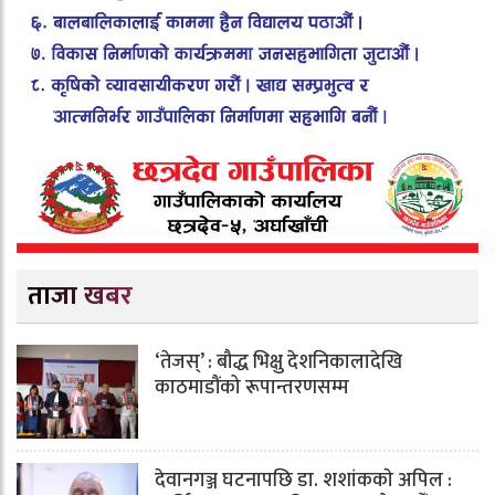
ताजा खबर
‘तेजस्’ : बौद्ध भिक्षु देशनिकालादेखि
काठमाडौंको रूपान्तरणसम्म
देवानगञ्ज घटनापछि डा. शशांककाे अपिल :