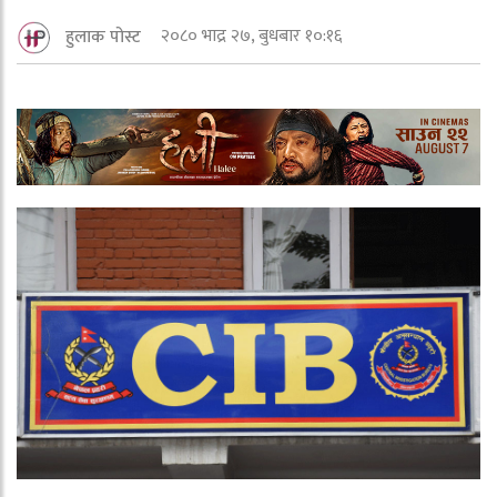
२०८० भाद्र २७, बुधबार १०:१६
हुलाक पोस्ट