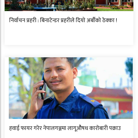
निर्वाचन प्रहरी : बिनाटेन्डर प्रहरीले दियो अर्बौंको ठेक्का !
हवाई फायर गरेर नेपालगञ्जमा लागूओैषध काराेबारी पक्राउ