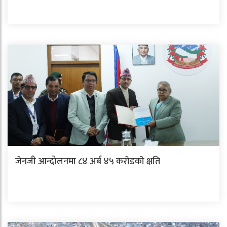
जेनजी आन्दोलनमा ८४ अर्ब ४५ कराेडकाे क्षति