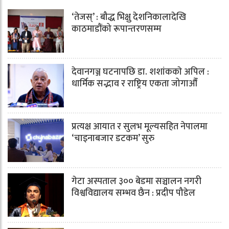
‘तेजस्’ : बौद्ध भिक्षु देशनिकालादेखि
काठमाडौंको रूपान्तरणसम्म
देवानगञ्ज घटनापछि डा. शशांककाे अपिल :
धार्मिक सद्भाव र राष्ट्रिय एकता जोगाऔँ
प्रत्यक्ष आयात र सुलभ मूल्यसहित नेपालमा
‘चाइनाबजार डटकम’ सुरु
गेटा अस्पताल ३०० बेडमा सञ्चालन नगरी
विश्वविद्यालय सम्भव छैन : प्रदीप पौडेल