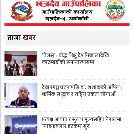
ताजा खबर
‘तेजस्’ : बौद्ध भिक्षु देशनिकालादेखि
काठमाडौंको रूपान्तरणसम्म
देवानगञ्ज घटनापछि डा. शशांककाे अपिल :
धार्मिक सद्भाव र राष्ट्रिय एकता जोगाऔँ
प्रत्यक्ष आयात र सुलभ मूल्यसहित नेपालमा
‘चाइनाबजार डटकम’ सुरु