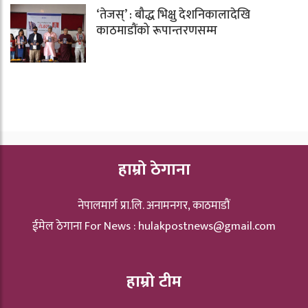
‘तेजस्’ : बौद्ध भिक्षु देशनिकालादेखि
काठमाडौंको रूपान्तरणसम्म
हाम्रो ठेगाना
नेपालमार्ग प्रा.लि. अनामनगर, काठमाडौं
ईमेल ठेगाना For News :
hulakpostnews@gmail.com
हाम्रो टीम