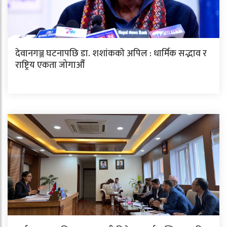
देवानगञ्ज घटनापछि डा. शशांककाे अपिल : धार्मिक सद्भाव र
राष्ट्रिय एकता जोगाऔँ