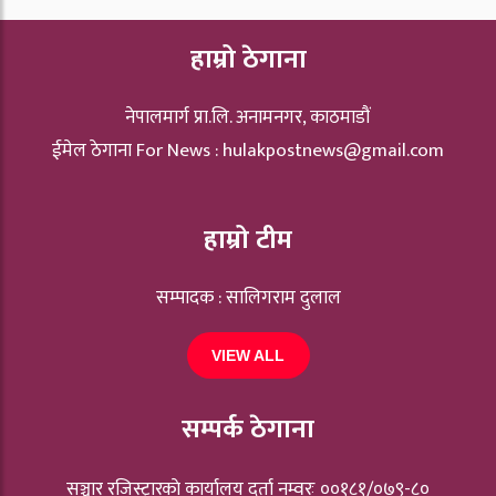
हाम्रो ठेगाना
नेपालमार्ग प्रा.लि. अनामनगर, काठमाडौं
ईमेल ठेगाना For News :
hulakpostnews@gmail.com
हाम्रो टीम
सम्पादक : सालिगराम दुलाल
VIEW ALL
सम्पर्क ठेगाना
सञ्चार रजिस्ट्रारकाे कार्यालय दर्ता नम्वरः ००१८१/०७९-८०