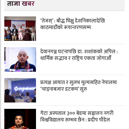
ताजा खबर
‘तेजस्’ : बौद्ध भिक्षु देशनिकालादेखि
काठमाडौंको रूपान्तरणसम्म
देवानगञ्ज घटनापछि डा. शशांककाे अपिल :
धार्मिक सद्भाव र राष्ट्रिय एकता जोगाऔँ
प्रत्यक्ष आयात र सुलभ मूल्यसहित नेपालमा
‘चाइनाबजार डटकम’ सुरु
गेटा अस्पताल ३०० बेडमा सञ्चालन नगरी
विश्वविद्यालय सम्भव छैन : प्रदीप पौडेल