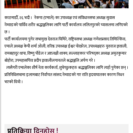
काठमाडौँ, २६ भदौ । नेकपा (एमाले) का उपाध्यक्ष एवं संविधानसभा अध्यक्ष सुवास
नेम्वाङको पार्थिव शरीर श्रद्धाञ्जलिका लागि पार्टी कार्यालय ललितपुरको च्यासलमा लगिएको
छ ।
पार्टी कार्यालयमा पुगेर सभामुख देवराज घिमिरे, राष्ट्रियसभा अध्यक्ष गणेशप्रसाद तिमिल्सिना,
एमाले अध्यक्ष केपी शर्मा ओली, वरिष्ठ उपाध्यक्ष ईश्वर पोखरेल, उपाध्यक्षहरु युवराज ज्ञवाली,
रामबहादुर थापा, विष्णु पौडेल र अष्टलक्षी शाक्य, सल्लाहकार परिषद्का अध्यक्ष अमृतकुमार
बोहोरा, उपमहासचिव प्रदीप ज्ञवालीलगायतले श्रद्धाञ्जलि अर्पण गरे ।
त्यसैगरी एमालेका शीर्ष नेता कार्यकर्ता, शुभेच्छुकहरु श्रद्धाञ्जलिका लागि त्यहाँ पुगेका छन् ।
प्रतिनिधिसभामा इलामबाट निर्वाचत सांसद नेम्वाङको गए राति हृदयाघातका कारण निधन
भएको थियो ।
प्रतिक्रिया दिनुहोस् !