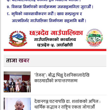
ताजा खबर
‘तेजस्’ : बौद्ध भिक्षु देशनिकालादेखि
काठमाडौंको रूपान्तरणसम्म
देवानगञ्ज घटनापछि डा. शशांककाे अपिल :
धार्मिक सद्भाव र राष्ट्रिय एकता जोगाऔँ