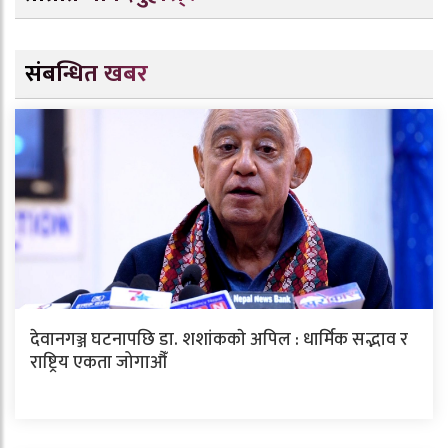
संबन्धित खबर
देवानगञ्ज घटनापछि डा. शशांककाे अपिल : धार्मिक सद्भाव र
राष्ट्रिय एकता जोगाऔँ