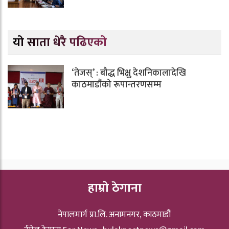
यो साता धेरै पढिएको
‘तेजस्’ : बौद्ध भिक्षु देशनिकालादेखि
काठमाडौंको रूपान्तरणसम्म
हाम्रो ठेगाना
नेपालमार्ग प्रा.लि. अनामनगर, काठमाडौं