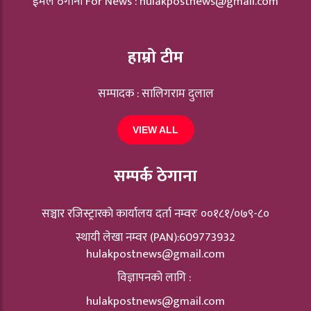
ईमेल ठेगाना For News :
hulakpostnews@gmail.com
हाम्रो टीम
सम्पादक : सालिगराम दुलाल
VIEW ALL
सम्पर्क ठेगाना
सञ्चार रजिस्ट्रारकाे कार्यालय दर्ता नम्वरः ००१८१/०७९-८०
स्थायी लेखा नम्वर (PAN):609773932
hulakpostnews@gmail.com
विज्ञापनको लागि :
hulakpostnews@gmail.com