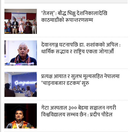
‘तेजस्’ : बौद्ध भिक्षु देशनिकालादेखि
काठमाडौंको रूपान्तरणसम्म
देवानगञ्ज घटनापछि डा. शशांककाे अपिल :
धार्मिक सद्भाव र राष्ट्रिय एकता जोगाऔँ
प्रत्यक्ष आयात र सुलभ मूल्यसहित नेपालमा
‘चाइनाबजार डटकम’ सुरु
गेटा अस्पताल ३०० बेडमा सञ्चालन नगरी
विश्वविद्यालय सम्भव छैन : प्रदीप पौडेल