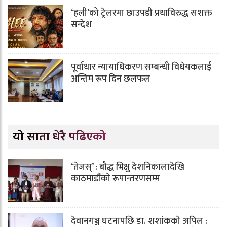
‘हली’को ट्रेलरमा छाउपडी प्रथाविरुद्ध सशक्त
सन्देश
पूर्वाधार न्यायाधिकरण सम्बन्धी विधेयकलाई
अन्तिम रूप दिन छलफल
यो साता धेरै पढिएको
‘तेजस्’ : बौद्ध भिक्षु देशनिकालादेखि
काठमाडौंको रूपान्तरणसम्म
देवानगञ्ज घटनापछि डा. शशांककाे अपिल :