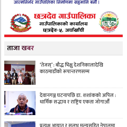
ताजा खबर
‘तेजस्’ : बौद्ध भिक्षु देशनिकालादेखि
काठमाडौंको रूपान्तरणसम्म
देवानगञ्ज घटनापछि डा. शशांककाे अपिल :
धार्मिक सद्भाव र राष्ट्रिय एकता जोगाऔँ
प्रत्यक्ष आयात र सुलभ मूल्यसहित नेपालमा