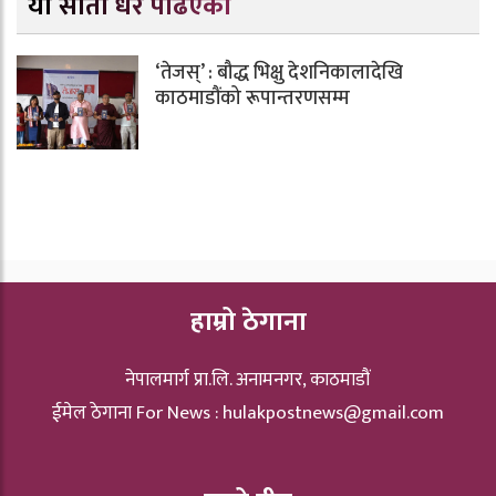
यो साता धेरै पढिएको
‘तेजस्’ : बौद्ध भिक्षु देशनिकालादेखि
काठमाडौंको रूपान्तरणसम्म
हाम्रो ठेगाना
नेपालमार्ग प्रा.लि. अनामनगर, काठमाडौं
ईमेल ठेगाना For News :
hulakpostnews@gmail.com