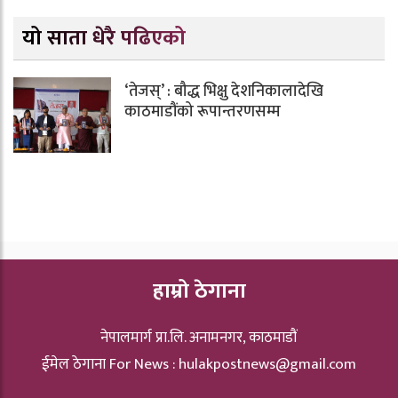
यो साता धेरै पढिएको
‘तेजस्’ : बौद्ध भिक्षु देशनिकालादेखि
काठमाडौंको रूपान्तरणसम्म
हाम्रो ठेगाना
नेपालमार्ग प्रा.लि. अनामनगर, काठमाडौं
ईमेल ठेगाना For News :
hulakpostnews@gmail.com