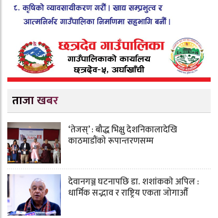
ताजा खबर
‘तेजस्’ : बौद्ध भिक्षु देशनिकालादेखि
काठमाडौंको रूपान्तरणसम्म
देवानगञ्ज घटनापछि डा. शशांककाे अपिल :
धार्मिक सद्भाव र राष्ट्रिय एकता जोगाऔँ