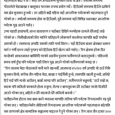
चहलपहल बढी नै छ । केही वर्ष अगाडिसम्म सुनसान थियो यो क्षेत्र । वर्षात्को समयमा
गोठालेले भेडाबाख्रा र बस्तुभाउ चरनका रुपमा प्रयोग गर्थे । हिउँदको समयमा हिउँले ढाकिने
यस क्षेत्र सुनासन हुन्थ्यो । तर अहिले बाह्रै महिना यहाँ आन्तरिक पर्यटकको चहलपहल हुने
गरेको छ । वर्षात्को समयमा होस या हिउँदको, दुवै समयमा यहाँ विभिन्न स्थानबाट आन्तरिक
पर्यटक घुम्न आउने गर्छन् ।
उच्च पहाडी हावापानी, शान्त वातावरण र यहाँबाट देखिने मनमोहक दृश्यले धेरैलाई तान्ने
गरेको छ । निसीखोलाको शिर मानिने पातिहाल्ने लोकमार्ग कालोपत्र भएपछि बढी चर्चामा
आएको हो । त्यसभन्दा अगाडि यसको त्यति चर्चा थिएन । यहाँ हिउँदमा बजार क्षेत्रबाट थकान
मार्न र गर्मी छल्न त्यहाँ पुग्छन् भने हिउँदमा हिउँ खेल्न जाने गर्छन् । रिग क्षेत्रमा हरेक दिन
मान्छेको आवतजावत बाक्लिँदै गएको स्थानीय पुनराम घर्तीमगरले बताउनुभयो । पछिल्लो
समय वर्षा हुँदा पनि पर्यटक गाडी लिएर घुम्न आउने गरेको घर्तीमगरको भनाइ छ ।
“रिग तालमा भेडा गोठालाले पानी भररे खान्थ्यौँ, आजभन्दा १५र२० वर्ष अगाडि यो ठाउँ निकै
सुनसान थियो, करिब तीन महिना भेडा, बाख्रा र गाईभैँसी हुन्थे, त्यसपछि खाली हुन्थ्यो, अलिहे
हिउँ पर्दा पनि मान्छे आउँछन्, बर्खा लाग्दा पनि आउँछन्”, घर्तीमगरले भन्नुभयो, “ठाउँ राम्रो छ,
सडक पनि सजिलो भएकाले होला रुकुम, रोल्पा र बागलुङका धेरै ठाउँबाट मान्छे दिनदिनै
आउने गरेका छन्, अहिले त धेरै सडकले धेरै सजिलो बनायो ।”
पातीहाल्नेमा होटल तथा बास बस्ने व्यवस्था भएपछि रातिमा पनि पर्यटक रिगतालसँग रम्न पुग्ने
गरेका छन् । पातिहाल्नेसँग जोडिएको रिगतालमा आन्तरिक पर्यटकको चहलपहल बढेपछि
यस वरपरको क्षेत्र सामाजिक सञ्जालमा भाइरल नै हुने गरेका छन् । रिग ताल तीन हजार २००