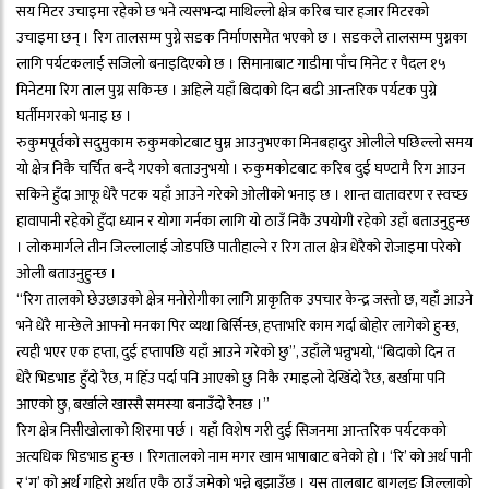
सय मिटर उचाइमा रहेको छ भने त्यसभन्दा माथिल्लो क्षेत्र करिब चार हजार मिटरको
उचाइमा छन् । रिग तालसम्म पुग्ने सडक निर्माणसमेत भएको छ । सडकले तालसम्म पुग्नका
लागि पर्यटकलाई सजिलो बनाइदिएको छ । सिमानाबाट गाडीमा पाँच मिनेट र पैदल १५
मिनेटमा रिग ताल पुग्न सकिन्छ । अहिले यहाँ बिदाको दिन बढी आन्तरिक पर्यटक पुग्ने
घर्तीमगरको भनाइ छ ।
रुकुमपूर्वको सदुमुकाम रुकुमकोटबाट घुम्न आउनुभएका मिनबहादुर ओलीले पछिल्लो समय
यो क्षेत्र निकै चर्चित बन्दै गएको बताउनुभयो । रुकुमकोटबाट करिब दुई घण्टामै रिग आउन
सकिने हुँदा आफू धेरै पटक यहाँ आउने गरेको ओलीको भनाइ छ । शान्त वातावरण र स्वच्छ
हावापानी रहेको हुँदा ध्यान र योगा गर्नका लागि यो ठाउँ निकै उपयोगी रहेको उहाँ बताउनुहुन्छ
। लोकमार्गले तीन जिल्लालाई जोडपछि पातीहाल्ने र रिग ताल क्षेत्र धेरैको रोजाइमा परेको
ओली बताउनुहुन्छ ।
“रिग तालको छेउछाउको क्षेत्र मनोरोगीका लागि प्राकृतिक उपचार केन्द्र जस्तो छ, यहाँ आउने
भने धेरै मान्छेले आफ्नो मनका पिर व्यथा बिर्सिन्छ, हप्ताभरि काम गर्दा बोहोर लागेको हुन्छ,
त्यही भएर एक हप्ता, दुई हप्तापछि यहाँ आउने गरेको छु”, उहाँले भन्नुभयो, “बिदाको दिन त
धेरै भिडभाड हुँदो रैछ, म हिँउ पर्दा पनि आएको छु निकै रमाइलो देखिँदो रैछ, बर्खामा पनि
आएको छु, बर्खाले खास्सै समस्या बनाउँदो रैनछ ।”
रिग क्षेत्र निसीखोलाको शिरमा पर्छ । यहाँ विशेष गरी दुई सिजनमा आन्तरिक पर्यटकको
अत्यधिक भिडभाड हुन्छ । रिगतालको नाम मगर खाम भाषाबाट बनेको हो । ‘रि’ को अर्थ पानी
र ‘ग’ को अर्थ गहिरो अर्था्त एकै ठाउँ जमेको भन्ने बुझाउँछ । यस तालबाट बागलुङ जिल्लाको