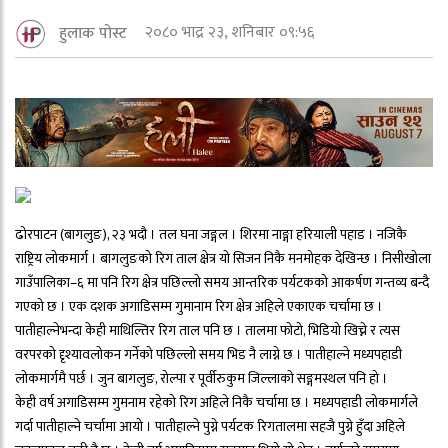
२०८० भाद्र २३, शनिबार ०९:५६
हुलाक पोस्ट
ढोरपाटन (बागलुङ), २३ भदौ । तल घना जङ्गल । शिरमा नाङ्गा हरियाली पहाड । नजिकै
राष्ट्रिय लोकमार्ग । बागलुङको रिग ताल क्षेत्र यो सिजन निकै मनमोहक देखिन्छ । निसीखोला
गाउँपालिका–६ मा पनि रिग क्षेत्र पछिल्लो समय आन्तरिक पर्यटकको आकर्षण गन्तव्य बन्दै
गएको छ । एक दशक अगाडिसम्म गुमानाम रिग क्षेत्र अहिले एकाएक चर्चामा छ ।
पातीहाल्नेभन्दा केही माथिल्तिर रिग ताल पनि छ । तालमा फोटो, भिडियो खिच्ने र त्यस
वरपरको दृृश्यावलोकन गर्नेको पछिल्लो समय भिड नै लाग्ने छ । पातीहाल्ने मध्यपहाडी
लोकमार्गमै पर्छ । जुन बागलुङ, रोल्पा र पूर्वीरुकुम जिल्लाको सङ्गमस्थल पनि हो ।
केही वर्ष अगाडिसम्म गुमनाम रहेको रिग अहिले निकै चर्चामा छ । मध्यपहाडी लोकमार्गले
गर्दा पातीहाल्ने चर्चामा आयो । पातीहाल्ने पुग्ने पर्यटक रिगतालमा सहजै पुग्ने हुँदा अहिले