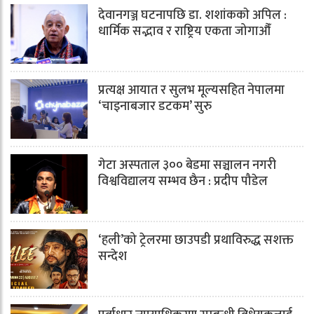
देवानगञ्ज घटनापछि डा. शशांककाे अपिल :
धार्मिक सद्भाव र राष्ट्रिय एकता जोगाऔँ
प्रत्यक्ष आयात र सुलभ मूल्यसहित नेपालमा
‘चाइनाबजार डटकम’ सुरु
गेटा अस्पताल ३०० बेडमा सञ्चालन नगरी
विश्वविद्यालय सम्भव छैन : प्रदीप पौडेल
‘हली’को ट्रेलरमा छाउपडी प्रथाविरुद्ध सशक्त
सन्देश