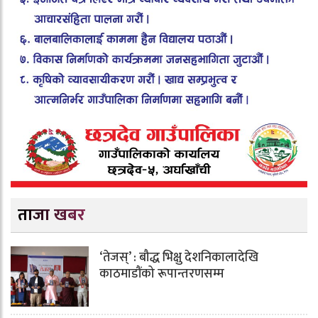
ताजा खबर
‘तेजस्’ : बौद्ध भिक्षु देशनिकालादेखि
काठमाडौंको रूपान्तरणसम्म