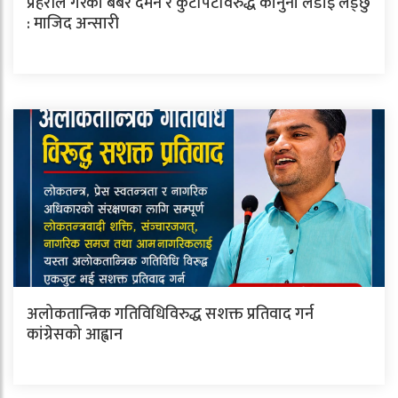
प्रहरीले गरेको बर्बर दमन र कुटपिटविरुद्ध कानुनी लडाइँ लड्छु
: माजिद अन्सारी
अलोकतान्त्रिक गतिविधिविरुद्ध सशक्त प्रतिवाद गर्न
कांग्रेसको आह्वान