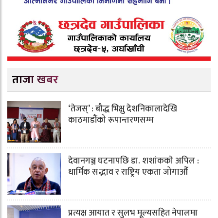
ताजा खबर
‘तेजस्’ : बौद्ध भिक्षु देशनिकालादेखि
काठमाडौंको रूपान्तरणसम्म
देवानगञ्ज घटनापछि डा. शशांककाे अपिल :
धार्मिक सद्भाव र राष्ट्रिय एकता जोगाऔँ
प्रत्यक्ष आयात र सुलभ मूल्यसहित नेपालमा