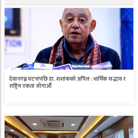
देवानगञ्ज घटनापछि डा. शशांककाे अपिल : धार्मिक सद्भाव र
राष्ट्रिय एकता जोगाऔँ