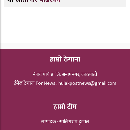
यो साता धेरै पढिएको
हाम्रो ठेगाना
नेपालमार्ग प्रा.लि. अनामनगर, काठमाडौं
ईमेल ठेगाना For News :
hulakpostnews@gmail.com
हाम्रो टीम
सम्पादक : सालिगराम दुलाल